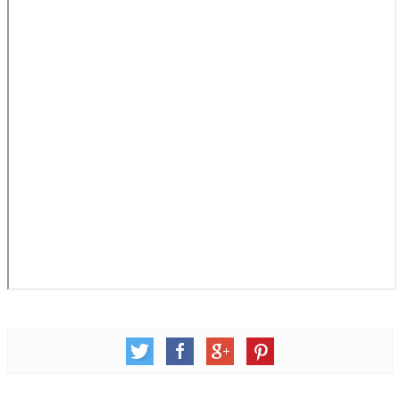
松柏牧區
旺得福小組
禱告守望
教會代禱
小組代禱
其他代禱
我要代禱
會友服務
裝備課程
靈修進度
主日服事表