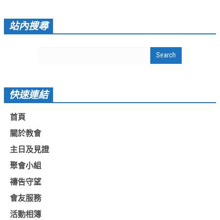
愛加倍活動相簿
站內搜尋
課後陪讀班資訊
陪讀班活動相簿
網站連結
大甲靈糧堂 FB粉絲專頁
快速連結
台北靈糧堂 官方網站
首頁
讚美之泉 YOUTUBE 頻道
關於教會
聖經 和合本
主日及見證
每日研經釋義
聚會小組
禱告守望
信望愛全球資訊網
會友服務
蒲公英希望基金會
活動相簿
好消息衛星電視台