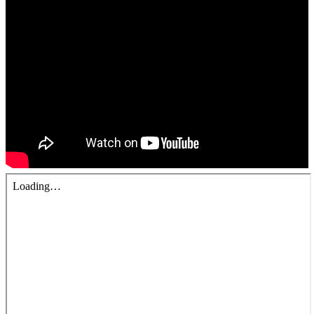
錯誤回報
分堂
苑裡靈糧堂
主日及見證
主日信息
特會信息
每週經句
見證分享
聚會小組
兒童主日學
兒童主日學活動影音
青少年牧區