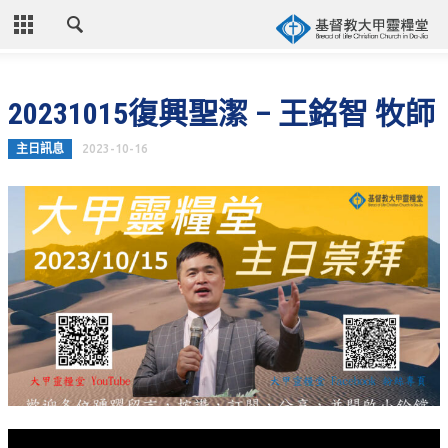
CLOSE
首頁
20231015復興聖潔 – 王銘智 牧師
關於教會
主日訊息
2023-10-16
教會歷史
教會異象
信仰立場
年度目標
牧師的話
聚會時間
奉獻資訊
聯絡我們