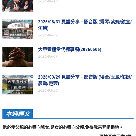
2026-06-18
教會節慶_2019年
教會節慶_2018年
2026/05/31 見證分享 – 影音版 (秀琴/紫婕/航宣/
汸璘)
教會節慶_2017年
2026-06-02
教會節慶_2016年
大甲靈糧堂代禱事項(20260506)
教會節慶_2015年
2026-05-07
教會節慶_2014年
教會節慶_2013年
2026/03/29 見證分享 – 影音版 (得全/玉鳳/佑娟/
彥勛/楚茜)
活動影音
2026-03-30
活動影音_2026年
活動影音_2025年
本週經文
活動影音_2024年
他必使父親的心轉向兒女,兒女的心轉向父親,免得我來咒詛遍地。
活動影音_2023年