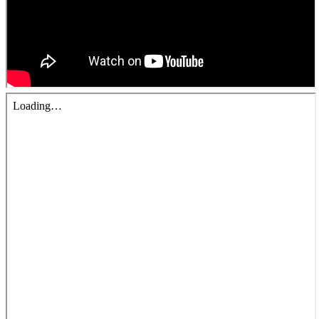
青少牧區活動影音
社青牧區
大社青小組
真言小組
滿溢小組
新婦小組
成人牧區
和平小組
良善小組
溫柔小組
大安小組
上騰小組