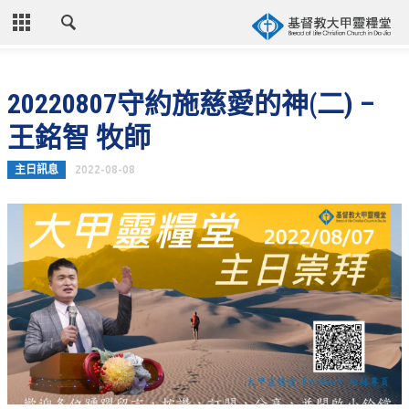
CLOSE
首頁
20220807守約施慈愛的神(二) –
關於教會
王銘智 牧師
教會歷史
主日訊息
2022-08-08
教會異象
信仰立場
年度目標
牧師的話
聚會時間
奉獻資訊
聯絡我們