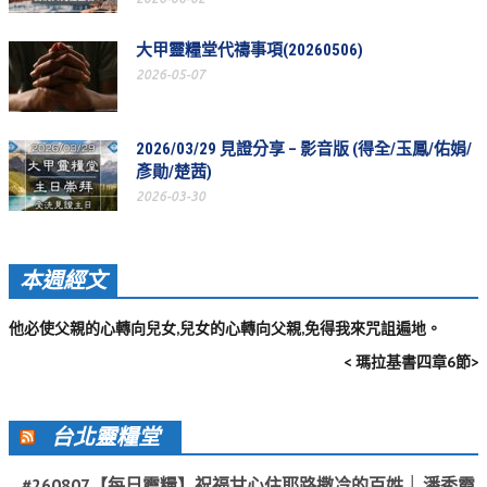
活動影音_2022年
大甲靈糧堂代禱事項(20260506)
活動影音_2021年
2026-05-07
活動影音_2020年
活動影音_2019年
2026/03/29 見證分享 – 影音版 (得全/玉鳳/佑娟/
彥勛/楚茜)
活動影音_2018年
2026-03-30
活動影音_2017年
活動影音_2016年
本週經文
活動影音_2015年
他必使父親的心轉向兒女,兒女的心轉向父親,免得我來咒詛遍地。
活動影音_2014年
< 瑪拉基書四章6節>
活動影音_2013年
社區愛加倍
台北靈糧堂
愛加倍協會介紹
#260807【每日靈糧】祝福甘心住耶路撒冷的百姓 │ 潘秀霞