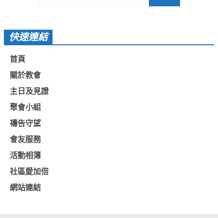
基督教今日報
基督教論壇報
快速連結
豐盛國際事工 – AIM
首頁
作伙來聽上帝的話
關於教會
主日及見證
聚會小組
禱告守望
會友服務
活動相簿
社區愛加倍
網站連結