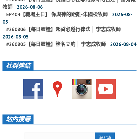
牧師
2026-08-06
愛加倍活動相簿
EP404【職場主日】 你與神的距離-朱國樑牧師
2026-08-
課後陪讀班資訊
05
#260806【每日靈糧】起誓必遵行律法 │ 李志成牧師
陪讀班活動相簿
2026-08-05
網站連結
#260805【每日靈糧】簽名立約 │ 李志成牧師
2026-08-04
大甲靈糧堂 FB粉絲專頁
社群連結
台北靈糧堂 官方網站
讚美之泉 YOUTUBE 頻道
聖經 和合本
每日研經釋義
信望愛全球資訊網
站內搜尋
蒲公英希望基金會
好消息衛星電視台