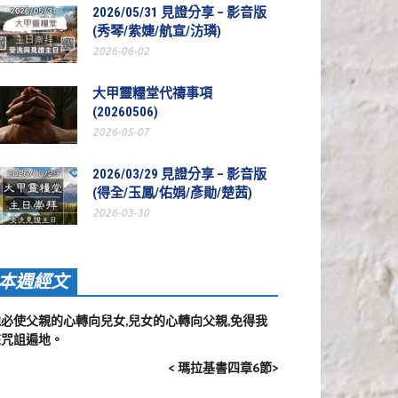
2026/05/31 見證分享 – 影音版
(秀琴/紫婕/航宣/汸璘)
2026-06-02
大甲靈糧堂代禱事項
(20260506)
2026-05-07
2026/03/29 見證分享 – 影音版
(得全/玉鳳/佑娟/彥勛/楚茜)
2026-03-30
本週經文
他必使父親的心轉向兒女,兒女的心轉向父親,免得我
來咒詛遍地。
< 瑪拉基書四章6節>