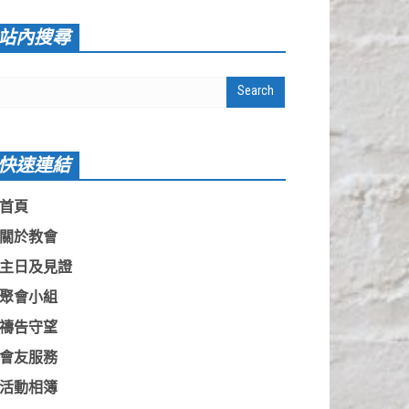
站內搜尋
快速連結
首頁
關於教會
主日及見證
聚會小組
禱告守望
會友服務
活動相簿