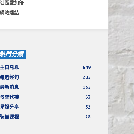
社區愛加倍
網站連結
熱門分類
主日訊息
649
每週經句
205
最新消息
135
教會代禱
63
見證分享
52
裝備課程
28