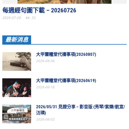
每週經句圖下載 – 20260726
松柏牧區
2026-07-28
32
旺得福小組
禱告守望
最新消息
教會代禱
大甲靈糧堂代禱事項(20260807)
小組代禱
2026-08-06
其他代禱
我要代禱
大甲靈糧堂代禱事項(20260619)
2026-06-18
會友服務
裝備課程
2026/05/31 見證分享 – 影音版 (秀琴/紫婕/航宣/
靈修進度
汸璘)
2026-06-02
主日服事表