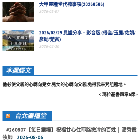
大甲靈糧堂代禱事項(20260506)
活動相簿
2026-05-07
聚會剪影
聚會剪影_2026年
2026/03/29 見證分享 – 影音版 (得全/玉鳳/佑娟/
彥勛/楚茜)
聚會剪影_2025年
2026-03-30
聚會剪影_2024年
聚會剪影_2023年
本週經文
聚會剪影_2022年
他必使父親的心轉向兒女,兒女的心轉向父親,免得我來咒詛遍地。
聚會剪影_2021年
< 瑪拉基書四章6節>
聚會剪影_2020年
聚會剪影_2019年
台北靈糧堂
聚會剪影_2018年
#260807【每日靈糧】祝福甘心住耶路撒冷的百姓 │ 潘秀霞
聚會剪影_2017年
牧師
2026-08-06