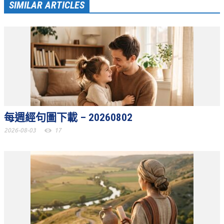
SIMILAR ARTICLES
青少牧區活動影音
社青牧區
大社青小組
真言小組
滿溢小組
新婦小組
每週經句圖下載 – 20260802
成人牧區
2026-08-03
17
和平小組
良善小組
溫柔小組
大安小組
上騰小組