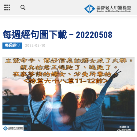
CLOSE
首頁
每週經句圖下載 – 20220508
關於教會
每週經句
2022-05-10
教會歷史
教會異象
信仰立場
年度目標
牧師的話
聚會時間
奉獻資訊
聯絡我們