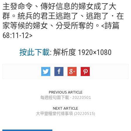
主發命令、傳好信息的婦女成了大
錯誤回報
群。統兵的君王逃跑了、逃跑了．在
分堂
家等候的婦女、分受所奪的。<詩篇
苑裡靈糧堂
68:11-12>
主日及見證
按此下載
: 解析度 1920×1080
主日信息
特會信息
每週經句
見證分享
PREVIOUS ARTICLE
聚會小組
每週經句圖下載 - 20220501
NEXT ARTICLE
兒童主日學
大甲靈糧堂代禱事項 (20220515)
兒童主日學活動影音
青少年牧區