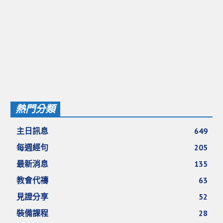
愛加倍活動相簿
課後陪讀班資訊
陪讀班活動相簿
網站連結
大甲靈糧堂 FB粉絲專頁
熱門分類
台北靈糧堂 官方網站
讚美之泉 YOUTUBE 頻道
主日訊息
649
每週經句
205
聖經 和合本
最新消息
135
每日研經釋義
教會代禱
63
信望愛全球資訊網
見證分享
52
蒲公英希望基金會
裝備課程
28
好消息衛星電視台