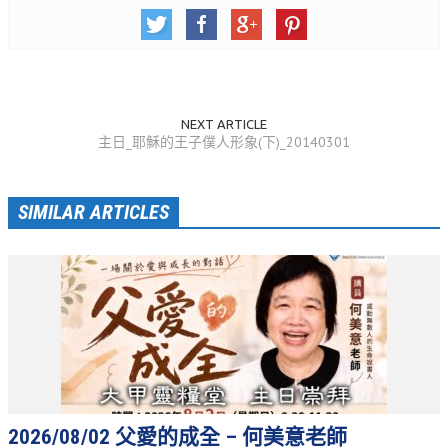
青少牧區活動影音
社青牧區
大社青小組
NEXT ARTICLE
主日_耶穌的王子僕人形象(下)_20140301
真言小組
滿溢小組
SIMILAR ARTICLES
新婦小組
成人牧區
和平小組
良善小組
溫柔小組
大安小組
2026/08/02 父愛的成全 – 何美意老師
上騰小組