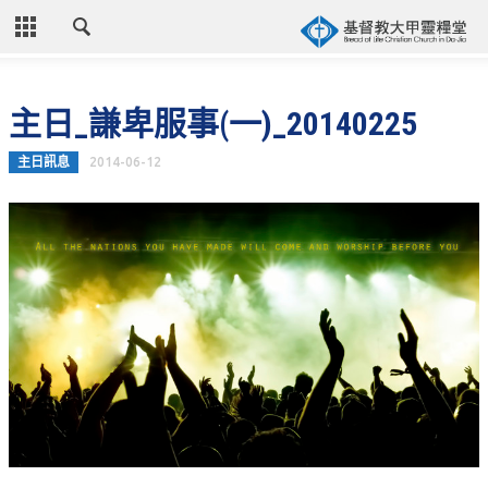
CLOSE
首頁
主日_謙卑服事(一)_20140225
關於教會
主日訊息
2014-06-12
教會歷史
教會異象
信仰立場
年度目標
牧師的話
聚會時間
奉獻資訊
聯絡我們