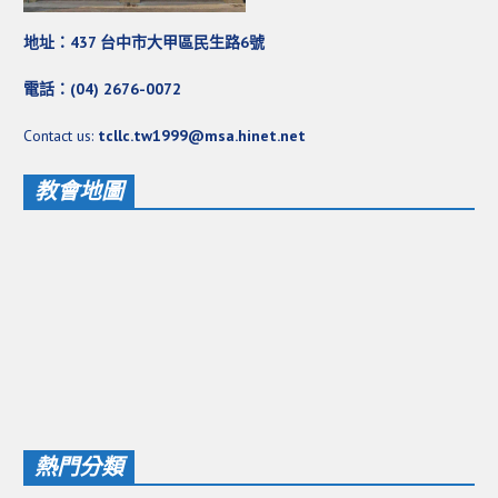
愛加倍活動相簿
地址：437 台中市大甲區民生路6號
課後陪讀班資訊
電話：(04) 2676-0072
陪讀班活動相簿
Contact us:
tcllc.tw1999@msa.hinet.net
網站連結
教會地圖
大甲靈糧堂 FB粉絲專頁
台北靈糧堂 官方網站
讚美之泉 YOUTUBE 頻道
聖經 和合本
每日研經釋義
信望愛全球資訊網
蒲公英希望基金會
熱門分類
好消息衛星電視台