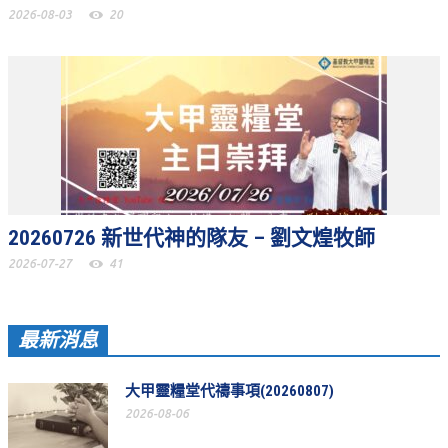
2026-08-03
20
松柏牧區
旺得福小組
禱告守望
教會代禱
小組代禱
其他代禱
20260726 新世代神的隊友 – 劉文煌牧師
2026-07-27
41
我要代禱
會友服務
最新消息
裝備課程
大甲靈糧堂代禱事項(20260807)
靈修進度
2026-08-06
主日服事表