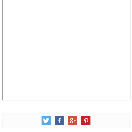
青少牧區活動影音
社青牧區
大社青小組
真言小組
滿溢小組
新婦小組
成人牧區
和平小組
良善小組
溫柔小組
大安小組
上騰小組