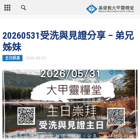
CLOSE
首頁
20260531受洗與見證分享 – 弟兄
關於教會
姊妹
教會歷史
主日訊息
2026-06-01
教會異象
信仰立場
年度目標
牧師的話
聚會時間
奉獻資訊
聯絡我們