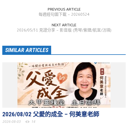
PREVIOUS ARTICLE
松柏牧區
每週經句圖下載 – 20260524
旺得福小組
NEXT ARTICLE
2026/05/31 見證分享 – 影音版 (秀琴/紫婕/航宣/汸璘)
禱告守望
教會代禱
SIMILAR ARTICLES
小組代禱
其他代禱
我要代禱
會友服務
裝備課程
靈修進度
2026/08/02 父愛的成全 – 何美意老師
2026-08-03
14
主日服事表