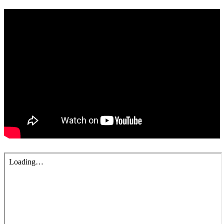
錯誤回報
分堂
苑裡靈糧堂
主日及見證
主日信息
特會信息
每週經句
見證分享
聚會小組
兒童主日學
兒童主日學活動影音
青少年牧區