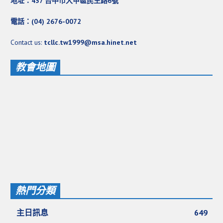
地址：437 台中市大甲區民生路6號
基督教今日報
電話：(04) 2676-0072
基督教論壇報
Contact us:
tcllc.tw1999@msa.hinet.net
豐盛國際事工 – AIM
教會地圖
作伙來聽上帝的話
熱門分類
主日訊息
649