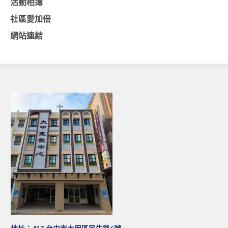
活動相簿
愛加倍活動相簿
社區愛加倍
課後陪讀班資訊
網站連結
陪讀班活動相簿
網站連結
大甲靈糧堂 FB粉絲專頁
台北靈糧堂 官方網站
讚美之泉 YOUTUBE 頻道
聖經 和合本
每日研經釋義
信望愛全球資訊網
蒲公英希望基金會
好消息衛星電視台