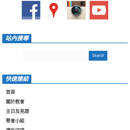
愛加倍活動相簿
課後陪讀班資訊
陪讀班活動相簿
站內搜尋
網站連結
大甲靈糧堂 FB粉絲專頁
台北靈糧堂 官方網站
讚美之泉 YOUTUBE 頻道
快速連結
聖經 和合本
首頁
每日研經釋義
關於教會
信望愛全球資訊網
主日及見證
蒲公英希望基金會
聚會小組
好消息衛星電視台