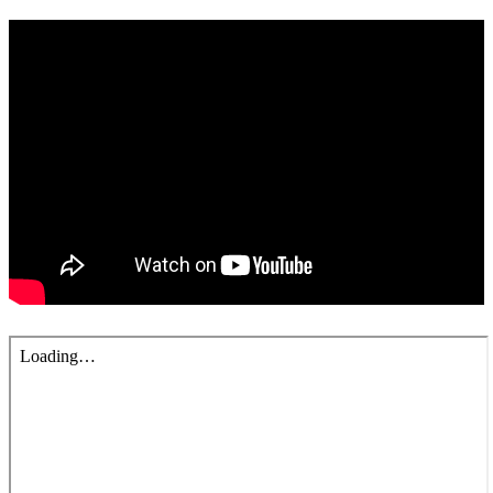
錯誤回報
分堂
苑裡靈糧堂
主日及見證
主日信息
特會信息
每週經句
見證分享
聚會小組
兒童主日學
兒童主日學活動影音
青少年牧區