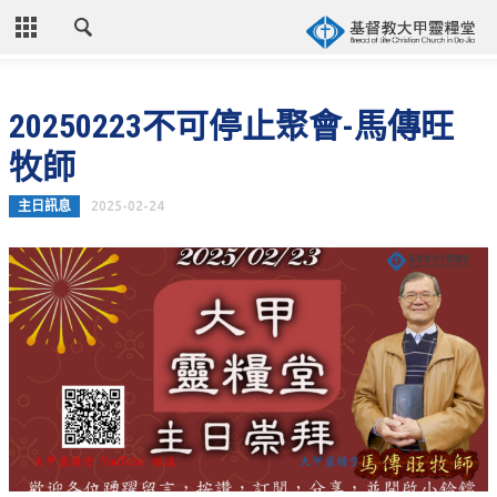
CLOSE
首頁
20250223不可停止聚會-馬傳旺
關於教會
牧師
教會歷史
主日訊息
2025-02-24
教會異象
信仰立場
年度目標
牧師的話
聚會時間
奉獻資訊
聯絡我們