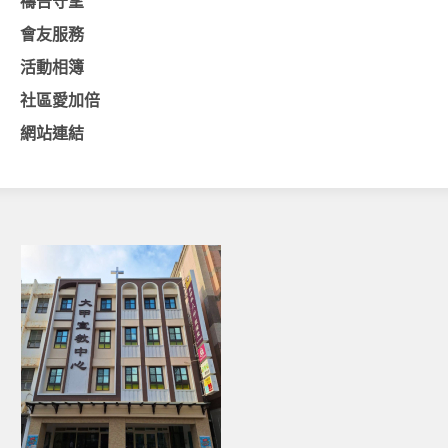
禱告守望
會友服務
基督教今日報
活動相簿
基督教論壇報
社區愛加倍
豐盛國際事工 – AIM
網站連結
作伙來聽上帝的話