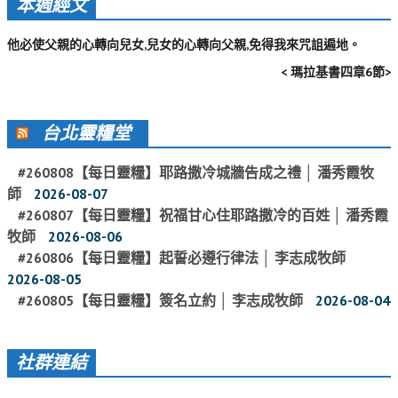
本週經文
活動影音_2022年
他必使父親的心轉向兒女,兒女的心轉向父親,免得我來咒詛遍地。
活動影音_2021年
< 瑪拉基書四章6節>
活動影音_2020年
活動影音_2019年
台北靈糧堂
活動影音_2018年
#260808【每日靈糧】耶路撒冷城牆告成之禮 │ 潘秀霞牧
活動影音_2017年
師
2026-08-07
活動影音_2016年
#260807【每日靈糧】祝福甘心住耶路撒冷的百姓 │ 潘秀霞
牧師
2026-08-06
活動影音_2015年
#260806【每日靈糧】起誓必遵行律法 │ 李志成牧師
2026-08-05
活動影音_2014年
#260805【每日靈糧】簽名立約 │ 李志成牧師
2026-08-04
活動影音_2013年
社區愛加倍
社群連結
愛加倍協會介紹