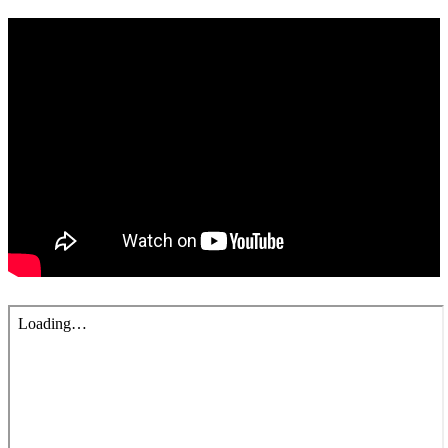
錯誤回報
分堂
苑裡靈糧堂
主日及見證
主日信息
特會信息
每週經句
見證分享
聚會小組
兒童主日學
兒童主日學活動影音
青少年牧區