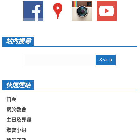
愛加倍活動相簿
課後陪讀班資訊
陪讀班活動相簿
站內搜尋
網站連結
大甲靈糧堂 FB粉絲專頁
台北靈糧堂 官方網站
讚美之泉 YOUTUBE 頻道
快速連結
聖經 和合本
首頁
每日研經釋義
關於教會
信望愛全球資訊網
主日及見證
蒲公英希望基金會
聚會小組
好消息衛星電視台