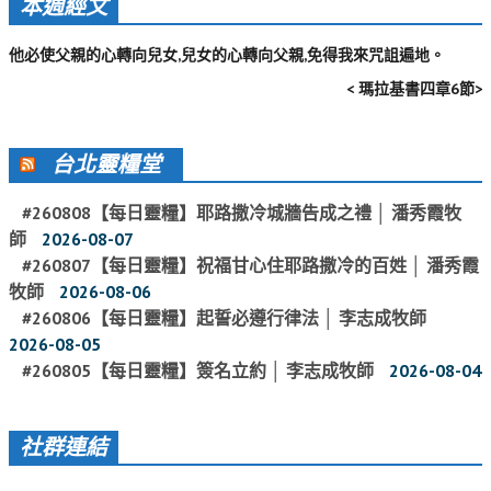
本週經文
活動影音_2022年
他必使父親的心轉向兒女,兒女的心轉向父親,免得我來咒詛遍地。
活動影音_2021年
< 瑪拉基書四章6節>
活動影音_2020年
活動影音_2019年
台北靈糧堂
活動影音_2018年
#260808【每日靈糧】耶路撒冷城牆告成之禮 │ 潘秀霞牧
活動影音_2017年
師
2026-08-07
活動影音_2016年
#260807【每日靈糧】祝福甘心住耶路撒冷的百姓 │ 潘秀霞
牧師
2026-08-06
活動影音_2015年
#260806【每日靈糧】起誓必遵行律法 │ 李志成牧師
2026-08-05
活動影音_2014年
#260805【每日靈糧】簽名立約 │ 李志成牧師
2026-08-04
活動影音_2013年
社區愛加倍
社群連結
愛加倍協會介紹