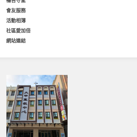
禱告守望
會友服務
基督教今日報
活動相簿
基督教論壇報
社區愛加倍
豐盛國際事工 – AIM
網站連結
作伙來聽上帝的話