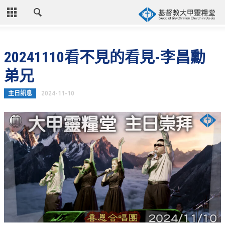
CLOSE
首頁
20241110看不見的看見-李昌勳
關於教會
弟兄
教會歷史
主日訊息
2024-11-10
教會異象
信仰立場
年度目標
牧師的話
聚會時間
奉獻資訊
聯絡我們