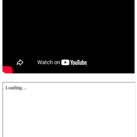
錯誤回報
分堂
苑裡靈糧堂
主日及見證
主日信息
特會信息
每週經句
見證分享
聚會小組
兒童主日學
兒童主日學活動影音
青少年牧區