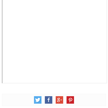
松柏牧區
旺得福小組
禱告守望
教會代禱
小組代禱
其他代禱
我要代禱
會友服務
裝備課程
靈修進度
主日服事表