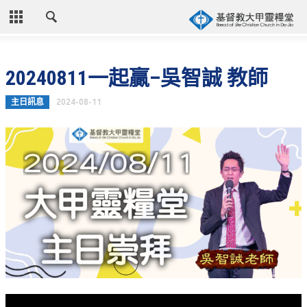
CLOSE
首頁
20240811一起贏–吳智誠 教師
關於教會
主日訊息
2024-08-11
教會歷史
教會異象
信仰立場
年度目標
牧師的話
聚會時間
奉獻資訊
聯絡我們