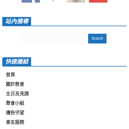
愛加倍活動相簿
課後陪讀班資訊
站內搜尋
陪讀班活動相簿
網站連結
大甲靈糧堂 FB粉絲專頁
快速連結
台北靈糧堂 官方網站
首頁
讚美之泉 YOUTUBE 頻道
關於教會
聖經 和合本
主日及見證
每日研經釋義
聚會小組
信望愛全球資訊網
禱告守望
蒲公英希望基金會
會友服務
好消息衛星電視台