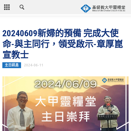
CLOSE
首頁
20240609新婦的預備 完成大使
關於教會
命-與主同行，領受啟示-章厚崑
教會歷史
宣教士
教會異象
主日訊息
2024-06-11
信仰立場
年度目標
牧師的話
聚會時間
奉獻資訊
聯絡我們