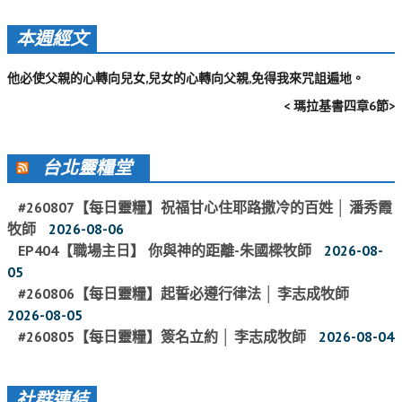
活動影音_2022年
本週經文
活動影音_2021年
他必使父親的心轉向兒女,兒女的心轉向父親,免得我來咒詛遍地。
活動影音_2020年
< 瑪拉基書四章6節>
活動影音_2019年
活動影音_2018年
台北靈糧堂
活動影音_2017年
#260807【每日靈糧】祝福甘心住耶路撒冷的百姓 │ 潘秀霞
活動影音_2016年
牧師
2026-08-06
活動影音_2015年
EP404【職場主日】 你與神的距離-朱國樑牧師
2026-08-
05
活動影音_2014年
#260806【每日靈糧】起誓必遵行律法 │ 李志成牧師
2026-08-05
活動影音_2013年
#260805【每日靈糧】簽名立約 │ 李志成牧師
2026-08-04
社區愛加倍
愛加倍協會介紹
社群連結