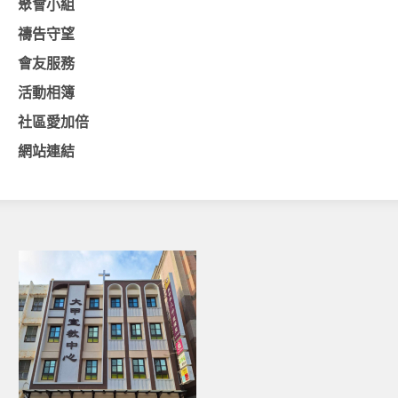
聚會小組
基督教今日報
禱告守望
會友服務
基督教論壇報
活動相簿
豐盛國際事工 – AIM
社區愛加倍
作伙來聽上帝的話
網站連結