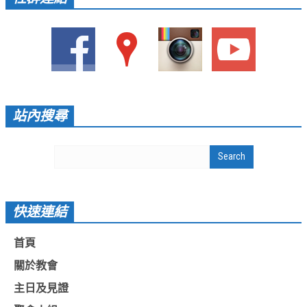
愛加倍活動相簿
課後陪讀班資訊
陪讀班活動相簿
網站連結
站內搜尋
大甲靈糧堂 FB粉絲專頁
台北靈糧堂 官方網站
讚美之泉 YOUTUBE 頻道
聖經 和合本
快速連結
每日研經釋義
首頁
信望愛全球資訊網
關於教會
蒲公英希望基金會
主日及見證
好消息衛星電視台