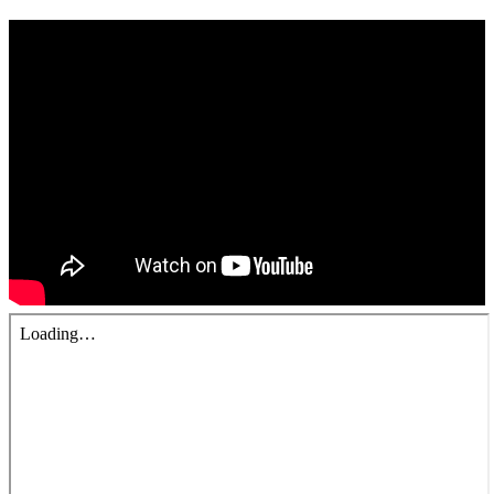
錯誤回報
分堂
苑裡靈糧堂
主日及見證
主日信息
特會信息
每週經句
見證分享
聚會小組
兒童主日學
兒童主日學活動影音
青少年牧區