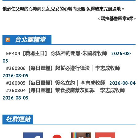
活動影音_2022年
他必使父親的心轉向兒女,兒女的心轉向父親,免得我來咒詛遍地。
活動影音_2021年
< 瑪拉基書四章6節>
活動影音_2020年
台北靈糧堂
活動影音_2019年
活動影音_2018年
EP404【職場主日】 你與神的距離-朱國樑牧師
2026-08-
05
活動影音_2017年
#260806【每日靈糧】起誓必遵行律法 │ 李志成牧師
活動影音_2016年
2026-08-05
#260805【每日靈糧】簽名立約 │ 李志成牧師
2026-08-04
活動影音_2015年
#260804【每日靈糧】禁食披麻蒙灰認罪 │ 李志成牧師
活動影音_2014年
2026-08-03
活動影音_2013年
社群連結
社區愛加倍
愛加倍協會介紹