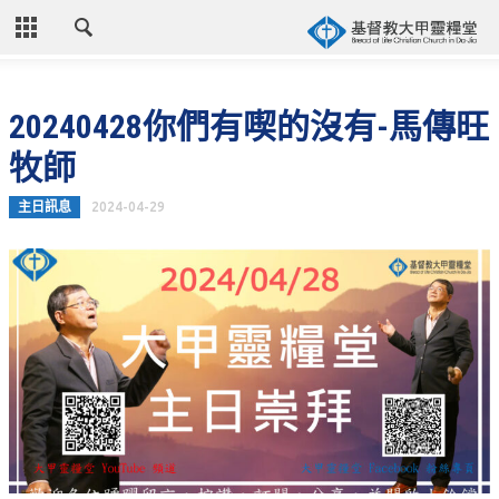
CLOSE
首頁
20240428你們有喫的沒有-馬傳旺
關於教會
牧師
教會歷史
主日訊息
2024-04-29
教會異象
信仰立場
年度目標
牧師的話
聚會時間
奉獻資訊
聯絡我們