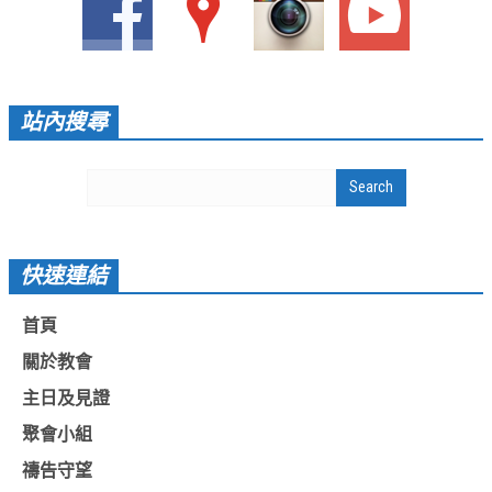
愛加倍活動相簿
課後陪讀班資訊
陪讀班活動相簿
站內搜尋
網站連結
大甲靈糧堂 FB粉絲專頁
台北靈糧堂 官方網站
快速連結
讚美之泉 YOUTUBE 頻道
首頁
聖經 和合本
關於教會
每日研經釋義
主日及見證
信望愛全球資訊網
聚會小組
蒲公英希望基金會
禱告守望
好消息衛星電視台