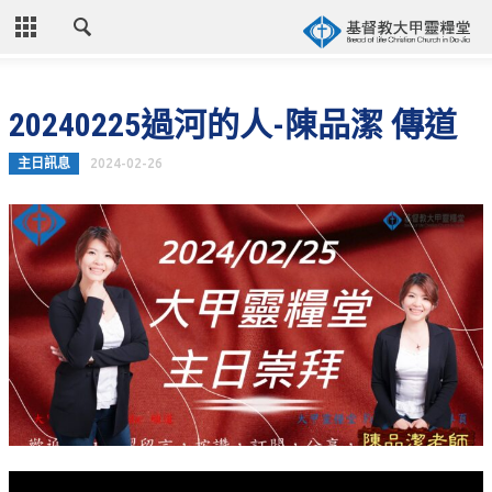
CLOSE
首頁
20240225過河的人-陳品潔 傳道
關於教會
主日訊息
2024-02-26
教會歷史
教會異象
信仰立場
年度目標
牧師的話
聚會時間
奉獻資訊
聯絡我們