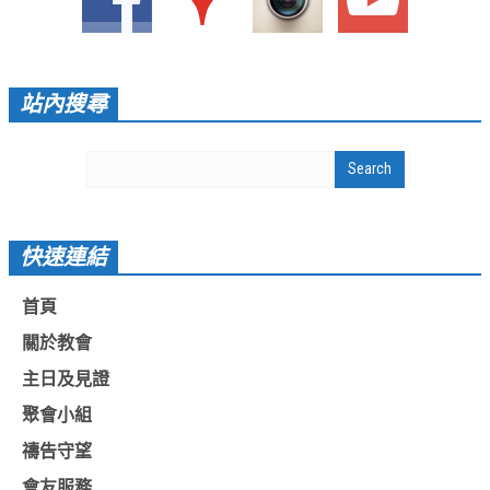
愛加倍活動相簿
課後陪讀班資訊
站內搜尋
陪讀班活動相簿
網站連結
大甲靈糧堂 FB粉絲專頁
台北靈糧堂 官方網站
快速連結
讚美之泉 YOUTUBE 頻道
首頁
聖經 和合本
關於教會
每日研經釋義
主日及見證
信望愛全球資訊網
聚會小組
蒲公英希望基金會
禱告守望
會友服務
好消息衛星電視台