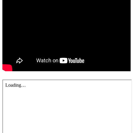
錯誤回報
分堂
苑裡靈糧堂
主日及見證
主日信息
特會信息
每週經句
見證分享
聚會小組
兒童主日學
兒童主日學活動影音
青少年牧區