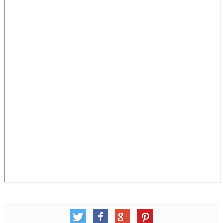
松柏牧區
旺得福小組
禱告守望
教會代禱
小組代禱
其他代禱
我要代禱
會友服務
裝備課程
靈修進度
主日服事表