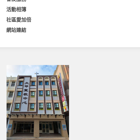
活動相簿
基督教今日報
社區愛加倍
基督教論壇報
網站連結
豐盛國際事工 – AIM
作伙來聽上帝的話