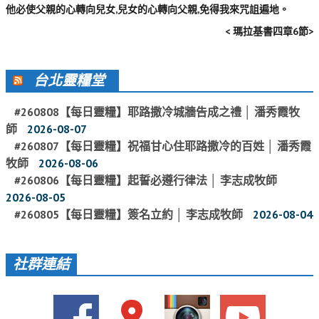
他必使父親的心轉向兒女,兒女的心轉向父親,免得我來咒詛遍地。
活動影音_2022年
< 瑪拉基書四章6節>
活動影音_2021年
活動影音_2020年
台北靈糧堂
活動影音_2019年
#260808【每日靈糧】耶路撒冷城牆告成之禮 │ 潘秀霞牧
活動影音_2018年
師
2026-08-07
活動影音_2017年
#260807【每日靈糧】祝福甘心住耶路撒冷的百姓 │ 潘秀霞
牧師
2026-08-06
活動影音_2016年
#260806【每日靈糧】起誓必遵行律法 │ 李志成牧師
2026-08-05
活動影音_2015年
#260805【每日靈糧】簽名立約 │ 李志成牧師
2026-08-04
活動影音_2014年
活動影音_2013年
社群連結
社區愛加倍
愛加倍協會介紹