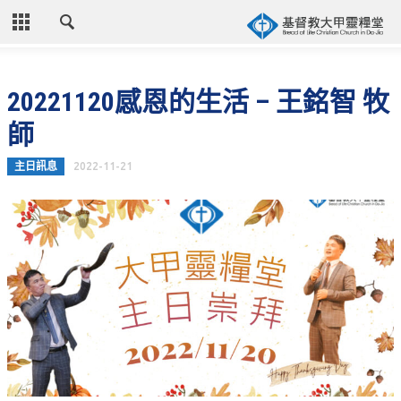
CLOSE
首頁
20221120感恩的生活 – 王銘智 牧
關於教會
師
教會歷史
主日訊息
2022-11-21
教會異象
信仰立場
年度目標
牧師的話
聚會時間
奉獻資訊
聯絡我們