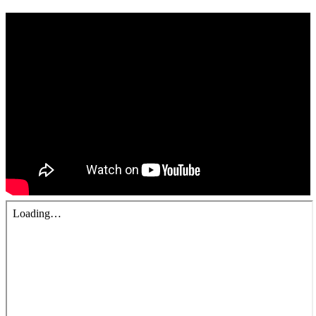
錯誤回報
分堂
苑裡靈糧堂
主日及見證
主日信息
特會信息
每週經句
見證分享
聚會小組
兒童主日學
兒童主日學活動影音
青少年牧區