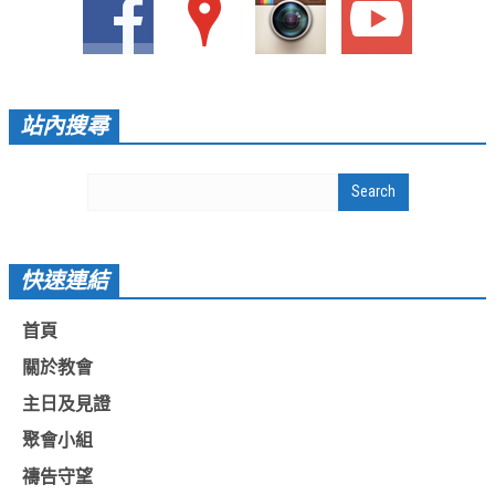
愛加倍活動相簿
課後陪讀班資訊
陪讀班活動相簿
站內搜尋
網站連結
大甲靈糧堂 FB粉絲專頁
台北靈糧堂 官方網站
快速連結
讚美之泉 YOUTUBE 頻道
聖經 和合本
首頁
關於教會
每日研經釋義
主日及見證
信望愛全球資訊網
聚會小組
蒲公英希望基金會
禱告守望
好消息衛星電視台