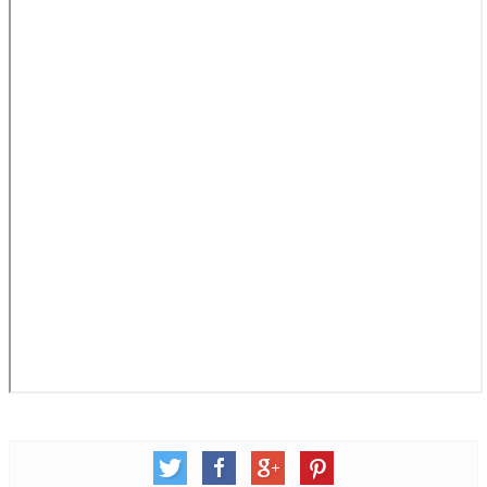
松柏牧區
旺得福小組
禱告守望
教會代禱
小組代禱
其他代禱
我要代禱
會友服務
裝備課程
靈修進度
主日服事表