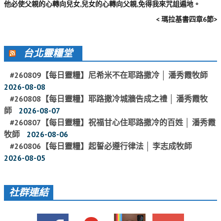
他必使父親的心轉向兒女,兒女的心轉向父親,免得我來咒詛遍地。
活動影音_2022年
< 瑪拉基書四章6節>
活動影音_2021年
活動影音_2020年
台北靈糧堂
活動影音_2019年
#260809【每日靈糧】尼希米不在耶路撒冷 │ 潘秀霞牧師
活動影音_2018年
2026-08-08
#260808【每日靈糧】耶路撒冷城牆告成之禮 │ 潘秀霞牧
活動影音_2017年
師
2026-08-07
活動影音_2016年
#260807【每日靈糧】祝福甘心住耶路撒冷的百姓 │ 潘秀霞
牧師
2026-08-06
活動影音_2015年
#260806【每日靈糧】起誓必遵行律法 │ 李志成牧師
活動影音_2014年
2026-08-05
活動影音_2013年
社群連結
社區愛加倍
愛加倍協會介紹