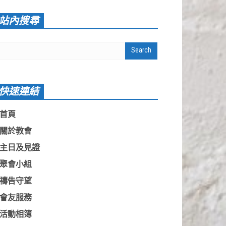
站內搜尋
快速連結
首頁
關於教會
主日及見證
聚會小組
禱告守望
會友服務
活動相簿