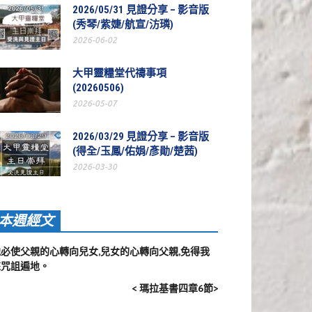
2026/05/31 見證分享 – 影音版
(秀琴/紫婕/航宣/汸璘)
2026-06-02
大甲靈糧堂代禱事項
(20260506)
2026-05-07
2026/03/29 見證分享 – 影音版
(得全/玉鳳/佑娟/彥勛/楚茜)
2026-03-30
本週經文
他必使父親的心轉向兒女,兒女的心轉向父親,免得我
來咒詛遍地。
< 瑪拉基書四章6節>