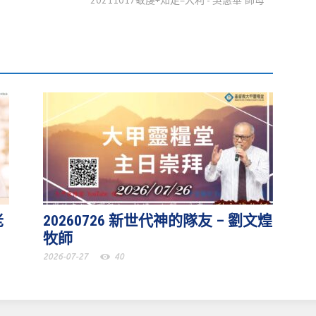
20211017敬虔+知足=大利 - 吳惠華 師母
老
20260726 新世代神的隊友 – 劉文煌
牧師
2026-07-27
40