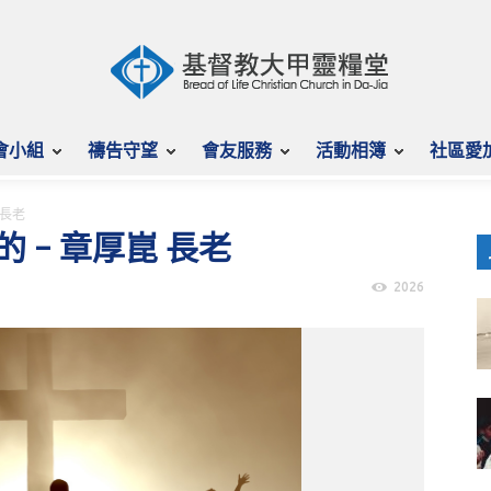
會小組
禱告守望
會友服務
活動相簿
社區愛
 長老
選的 – 章厚崑 長老
2026