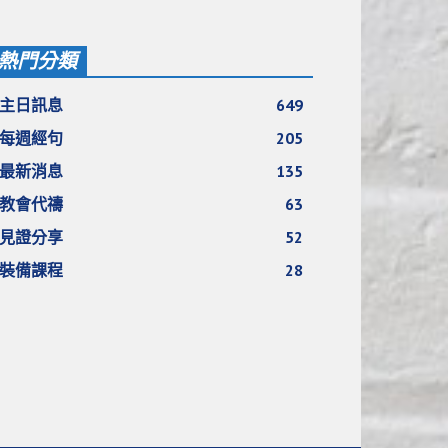
熱門分類
主日訊息
649
每週經句
205
最新消息
135
教會代禱
63
見證分享
52
裝備課程
28