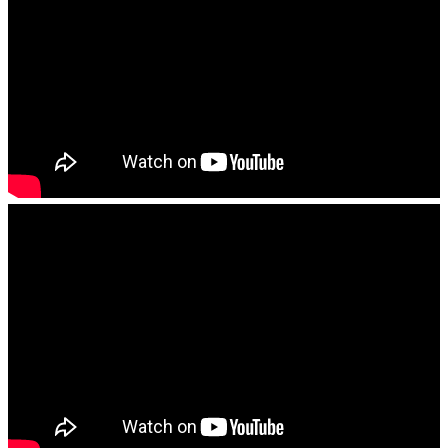
青少牧區活動影音
社青牧區
大社青小組
真言小組
滿溢小組
新婦小組
成人牧區
和平小組
良善小組
溫柔小組
大安小組
上騰小組