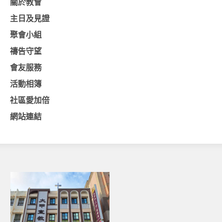
關於教會
基督教今日報
主日及見證
聚會小組
基督教論壇報
禱告守望
豐盛國際事工 – AIM
會友服務
作伙來聽上帝的話
活動相簿
社區愛加倍
網站連結