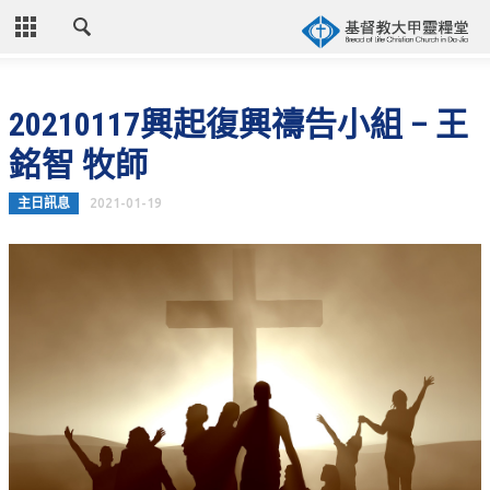
CLOSE
首頁
20210117興起復興禱告小組 – 王
關於教會
銘智 牧師
教會歷史
主日訊息
2021-01-19
教會異象
信仰立場
年度目標
牧師的話
聚會時間
奉獻資訊
聯絡我們