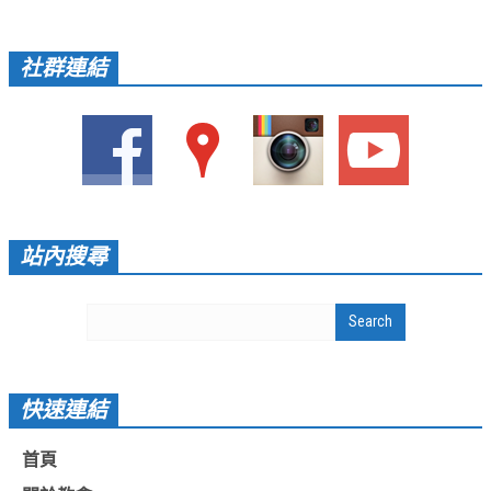
愛加倍活動相簿
社群連結
課後陪讀班資訊
陪讀班活動相簿
網站連結
大甲靈糧堂 FB粉絲專頁
台北靈糧堂 官方網站
站內搜尋
讚美之泉 YOUTUBE 頻道
聖經 和合本
每日研經釋義
信望愛全球資訊網
快速連結
蒲公英希望基金會
首頁
好消息衛星電視台