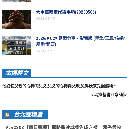
教會節慶_2019年
大甲靈糧堂代禱事項(20260506)
教會節慶_2018年
2026-05-07
教會節慶_2017年
教會節慶_2016年
2026/03/29 見證分享 – 影音版 (得全/玉鳳/佑娟/
彥勛/楚茜)
教會節慶_2015年
2026-03-30
教會節慶_2014年
教會節慶_2013年
本週經文
活動影音
他必使父親的心轉向兒女,兒女的心轉向父親,免得我來咒詛遍地。
活動影音_2026年
< 瑪拉基書四章6節>
活動影音_2025年
活動影音_2024年
台北靈糧堂
活動影音_2023年
#260808【每日靈糧】耶路撒冷城牆告成之禮 │ 潘秀霞牧