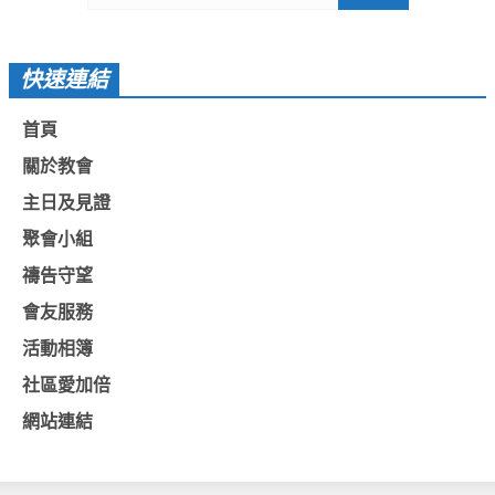
愛加倍活動相簿
課後陪讀班資訊
快速連結
陪讀班活動相簿
首頁
網站連結
關於教會
主日及見證
大甲靈糧堂 FB粉絲專頁
聚會小組
台北靈糧堂 官方網站
禱告守望
讚美之泉 YOUTUBE 頻道
會友服務
聖經 和合本
活動相簿
每日研經釋義
社區愛加倍
信望愛全球資訊網
網站連結
蒲公英希望基金會
好消息衛星電視台