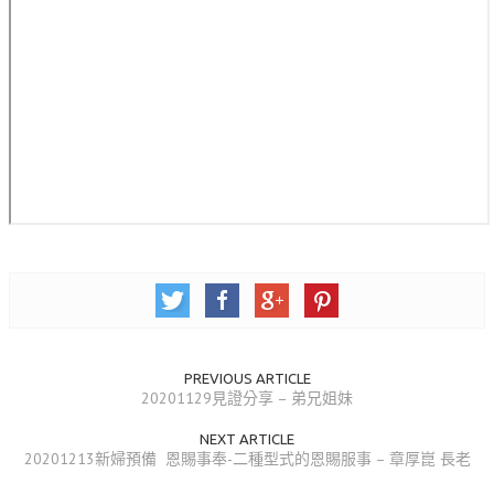
松柏牧區
旺得福小組
禱告守望
教會代禱
小組代禱
其他代禱
我要代禱
會友服務
PREVIOUS ARTICLE
裝備課程
20201129見證分享 – 弟兄姐妹
靈修進度
NEXT ARTICLE
20201213新婦預備 恩賜事奉-二種型式的恩賜服事 – 章厚崑 長老
主日服事表