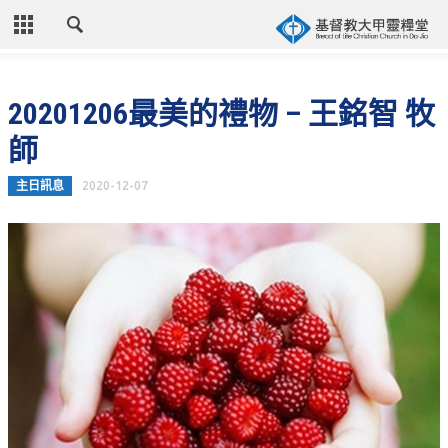
CLOSE
首頁
20201206最美的禮物 – 王銘智 牧
關於教會
師
教會歷史
主日訊息
2020-12-07
教會異象
信仰立場
年度目標
牧師的話
聚會時間
奉獻資訊
聯絡我們