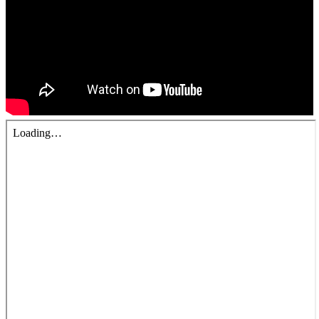
青少牧區活動影音
社青牧區
大社青小組
真言小組
滿溢小組
新婦小組
成人牧區
和平小組
良善小組
溫柔小組
大安小組
上騰小組