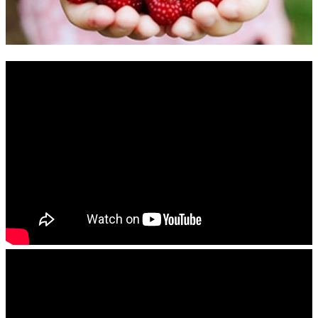
錯誤回報
分堂
苑裡靈糧堂
主日及見證
主日信息
特會信息
每週經句
見證分享
聚會小組
兒童主日學
兒童主日學活動影音
青少年牧區