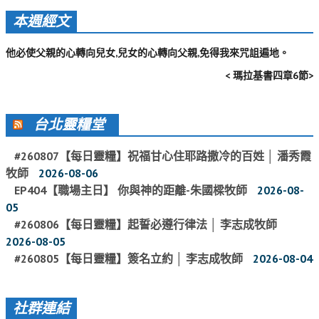
活動影音_2022年
本週經文
活動影音_2021年
他必使父親的心轉向兒女,兒女的心轉向父親,免得我來咒詛遍地。
活動影音_2020年
< 瑪拉基書四章6節>
活動影音_2019年
活動影音_2018年
台北靈糧堂
活動影音_2017年
#260807【每日靈糧】祝福甘心住耶路撒冷的百姓 │ 潘秀霞
活動影音_2016年
牧師
2026-08-06
EP404【職場主日】 你與神的距離-朱國樑牧師
2026-08-
活動影音_2015年
05
活動影音_2014年
#260806【每日靈糧】起誓必遵行律法 │ 李志成牧師
2026-08-05
活動影音_2013年
#260805【每日靈糧】簽名立約 │ 李志成牧師
2026-08-04
社區愛加倍
社群連結
愛加倍協會介紹