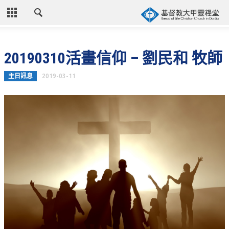
CLOSE
首頁
20190310活畫信仰 – 劉民和 牧師
關於教會
主日訊息
2019-03-11
教會歷史
教會異象
信仰立場
年度目標
牧師的話
聚會時間
奉獻資訊
聯絡我們