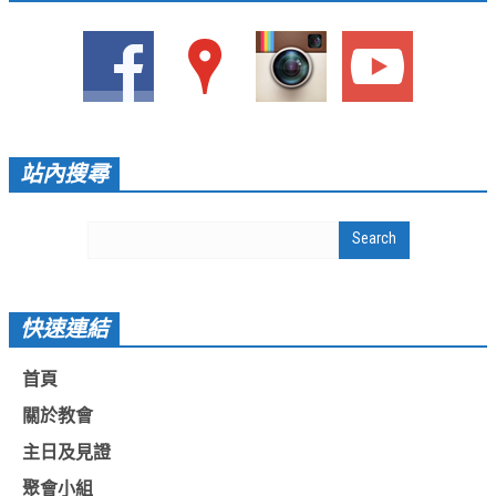
愛加倍活動相簿
課後陪讀班資訊
陪讀班活動相簿
網站連結
站內搜尋
大甲靈糧堂 FB粉絲專頁
台北靈糧堂 官方網站
讚美之泉 YOUTUBE 頻道
快速連結
聖經 和合本
每日研經釋義
首頁
信望愛全球資訊網
關於教會
主日及見證
蒲公英希望基金會
聚會小組
好消息衛星電視台