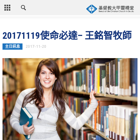
CLOSE
首頁
20171119使命必達– 王銘智牧師
關於教會
主日訊息
2017-11-20
教會歷史
教會異象
信仰立場
年度目標
牧師的話
聚會時間
奉獻資訊
聯絡我們