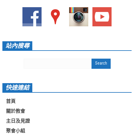
愛加倍活動相簿
課後陪讀班資訊
陪讀班活動相簿
網站連結
站內搜尋
大甲靈糧堂 FB粉絲專頁
台北靈糧堂 官方網站
讚美之泉 YOUTUBE 頻道
快速連結
聖經 和合本
每日研經釋義
首頁
關於教會
信望愛全球資訊網
主日及見證
蒲公英希望基金會
聚會小組
好消息衛星電視台