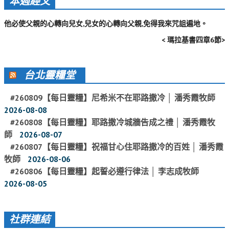
本週經文
活動影音_2022年
他必使父親的心轉向兒女,兒女的心轉向父親,免得我來咒詛遍地。
活動影音_2021年
< 瑪拉基書四章6節>
活動影音_2020年
活動影音_2019年
台北靈糧堂
活動影音_2018年
#260809【每日靈糧】尼希米不在耶路撒冷 │ 潘秀霞牧師
活動影音_2017年
2026-08-08
#260808【每日靈糧】耶路撒冷城牆告成之禮 │ 潘秀霞牧
活動影音_2016年
師
2026-08-07
活動影音_2015年
#260807【每日靈糧】祝福甘心住耶路撒冷的百姓 │ 潘秀霞
牧師
2026-08-06
活動影音_2014年
#260806【每日靈糧】起誓必遵行律法 │ 李志成牧師
活動影音_2013年
2026-08-05
社區愛加倍
社群連結
愛加倍協會介紹