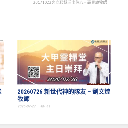
20171022奔向耶穌活出信心– 高景旗牧師
老
20260726 新世代神的隊友 – 劉文煌
牧師
2026-07-27
41