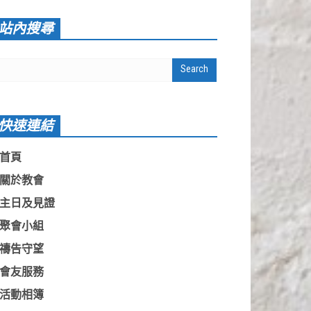
站內搜尋
快速連結
首頁
關於教會
主日及見證
聚會小組
禱告守望
會友服務
活動相簿