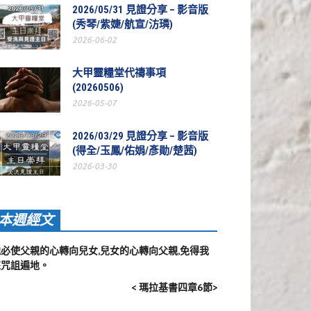
2026/05/31 見證分享 – 影音版
(秀琴/紫婕/航宣/汸璘)
2026-06-02
大甲靈糧堂代禱事項
(20260506)
2026-05-07
2026/03/29 見證分享 – 影音版
(得全/玉鳳/佑娟/彥勛/楚茜)
2026-03-30
本週經文
他必使父親的心轉向兒女,兒女的心轉向父親,免得我
來咒詛遍地。
< 瑪拉基書四章6節>