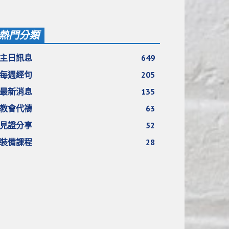
熱門分類
主日訊息
649
每週經句
205
最新消息
135
教會代禱
63
見證分享
52
裝備課程
28