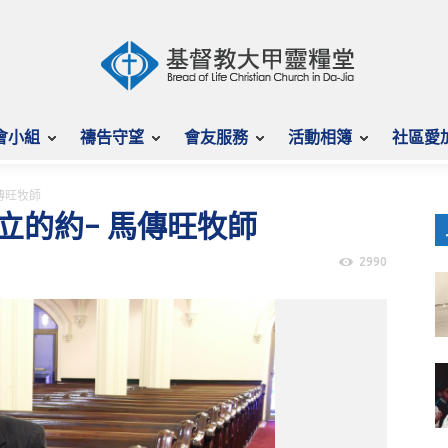
會小組
禱告守望
會友服務
活動相簿
社區愛
馬傳旺牧師
神所立的約– 馬傳旺牧師
2990