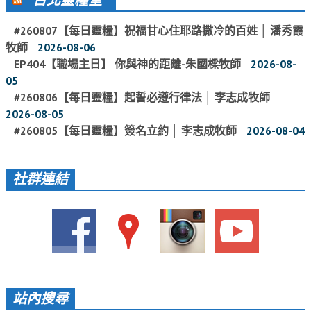
愛加倍活動相簿
#260807【每日靈糧】祝福甘心住耶路撒冷的百姓 │ 潘秀霞
課後陪讀班資訊
牧師
2026-08-06
EP404【職場主日】 你與神的距離-朱國樑牧師
2026-08-
陪讀班活動相簿
05
#260806【每日靈糧】起誓必遵行律法 │ 李志成牧師
網站連結
2026-08-05
大甲靈糧堂 FB粉絲專頁
#260805【每日靈糧】簽名立約 │ 李志成牧師
2026-08-04
台北靈糧堂 官方網站
社群連結
讚美之泉 YOUTUBE 頻道
聖經 和合本
每日研經釋義
信望愛全球資訊網
蒲公英希望基金會
站內搜尋
好消息衛星電視台