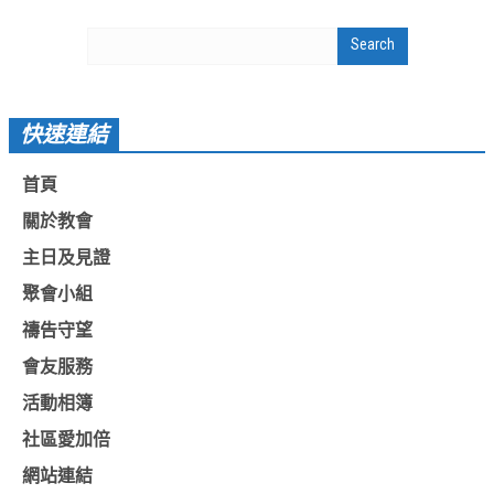
基督教今日報
基督教論壇報
豐盛國際事工 – AIM
快速連結
作伙來聽上帝的話
首頁
關於教會
主日及見證
聚會小組
禱告守望
會友服務
活動相簿
社區愛加倍
網站連結