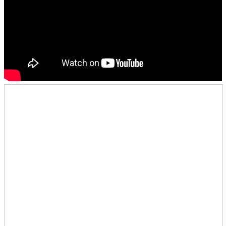
青少牧區活動影音
社青牧區
大社青小組
真言小組
滿溢小組
新婦小組
成人牧區
和平小組
良善小組
溫柔小組
大安小組
上騰小組