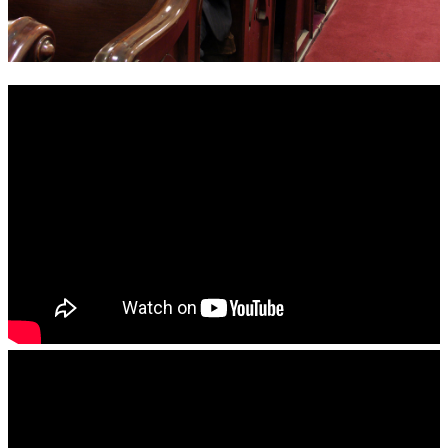
錯誤回報
分堂
苑裡靈糧堂
主日及見證
主日信息
特會信息
每週經句
見證分享
聚會小組
兒童主日學
兒童主日學活動影音
青少年牧區