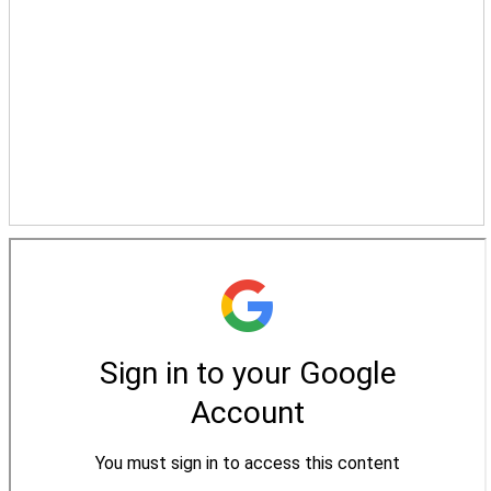
松柏牧區
旺得福小組
禱告守望
教會代禱
小組代禱
其他代禱
我要代禱
會友服務
裝備課程
靈修進度
主日服事表