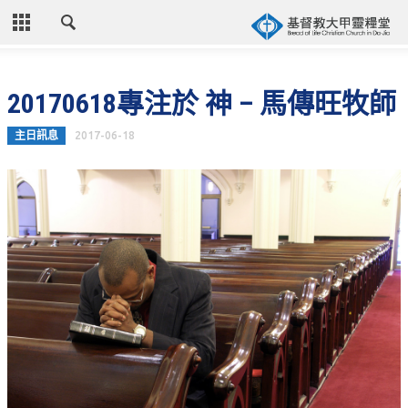
CLOSE
首頁
20170618專注於 神 – 馬傳旺牧師
關於教會
主日訊息
2017-06-18
教會歷史
教會異象
信仰立場
年度目標
牧師的話
聚會時間
奉獻資訊
聯絡我們