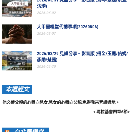
2026/05/31 見證分享 – 影音版 (秀琴/紫婕/航宣/
活動影音_2022年
汸璘)
2026-06-02
活動影音_2021年
活動影音_2020年
大甲靈糧堂代禱事項(20260506)
2026-05-07
活動影音_2019年
活動影音_2018年
2026/03/29 見證分享 – 影音版 (得全/玉鳳/佑娟/
活動影音_2017年
彥勛/楚茜)
2026-03-30
活動影音_2016年
活動影音_2015年
本週經文
活動影音_2014年
他必使父親的心轉向兒女,兒女的心轉向父親,免得我來咒詛遍地。
活動影音_2013年
< 瑪拉基書四章6節>
社區愛加倍
愛加倍協會介紹
台北靈糧堂