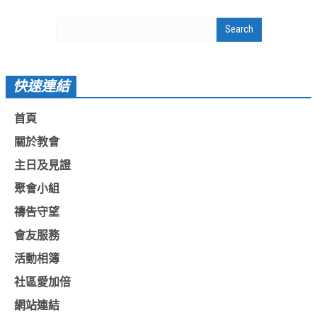
基督教今日報
基督教論壇報
豐盛國際事工 – AIM
快速連結
作伙來聽上帝的話
首頁
關於教會
主日及見證
聚會小組
禱告守望
會友服務
活動相簿
社區愛加倍
網站連結