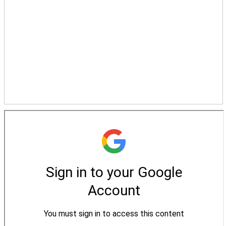
松柏牧區
旺得福小組
禱告守望
教會代禱
小組代禱
其他代禱
我要代禱
會友服務
裝備課程
靈修進度
主日服事表