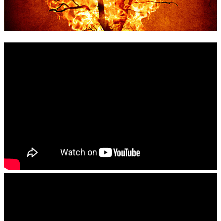
錯誤回報
分堂
苑裡靈糧堂
主日及見證
主日信息
特會信息
每週經句
見證分享
聚會小組
兒童主日學
兒童主日學活動影音
青少年牧區