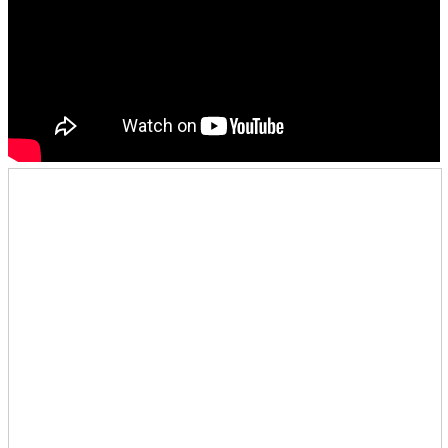
青少牧區活動影音
社青牧區
大社青小組
真言小組
滿溢小組
新婦小組
成人牧區
和平小組
良善小組
溫柔小組
大安小組
上騰小組