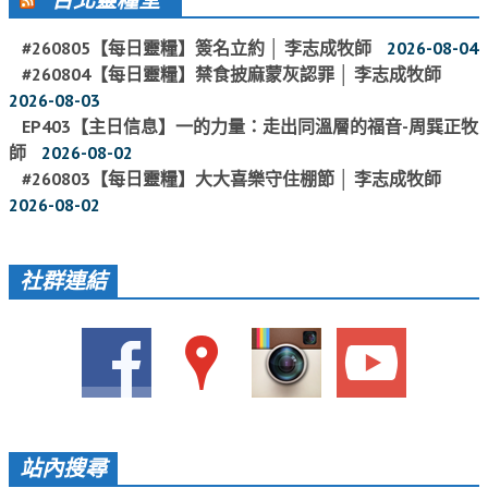
台北靈糧堂
愛加倍活動相簿
#260805【每日靈糧】簽名立約 │ 李志成牧師
2026-08-04
課後陪讀班資訊
#260804【每日靈糧】禁食披麻蒙灰認罪 │ 李志成牧師
2026-08-03
陪讀班活動相簿
EP403【主日信息】一的力量：走出同溫層的福音-周巽正牧
師
2026-08-02
網站連結
#260803【每日靈糧】大大喜樂守住棚節 │ 李志成牧師
大甲靈糧堂 FB粉絲專頁
2026-08-02
台北靈糧堂 官方網站
社群連結
讚美之泉 YOUTUBE 頻道
聖經 和合本
每日研經釋義
信望愛全球資訊網
蒲公英希望基金會
站內搜尋
好消息衛星電視台