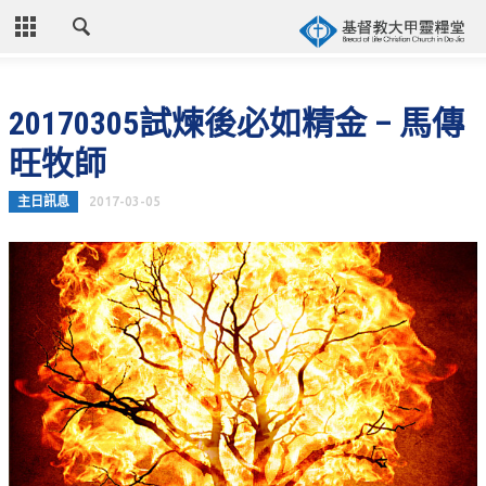
CLOSE
首頁
20170305試煉後必如精金 – 馬傳
關於教會
旺牧師
教會歷史
主日訊息
2017-03-05
教會異象
信仰立場
年度目標
牧師的話
聚會時間
奉獻資訊
聯絡我們