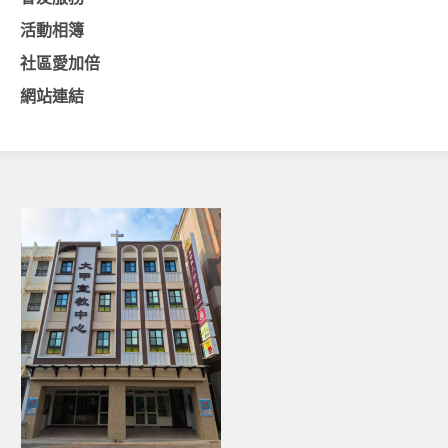
活動相簿
基督教今日報
社區愛加倍
基督教論壇報
網站連結
豐盛國際事工 – AIM
作伙來聽上帝的話