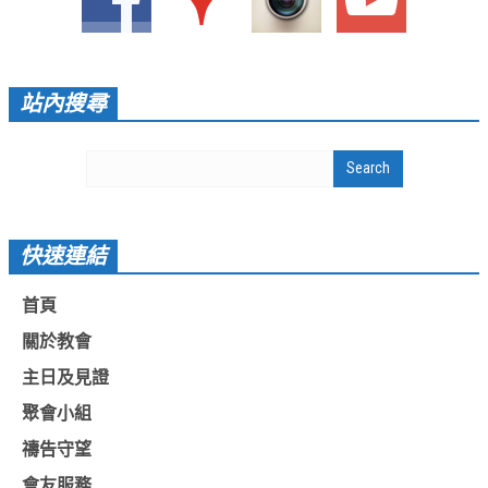
愛加倍活動相簿
課後陪讀班資訊
站內搜尋
陪讀班活動相簿
網站連結
大甲靈糧堂 FB粉絲專頁
台北靈糧堂 官方網站
快速連結
讚美之泉 YOUTUBE 頻道
首頁
聖經 和合本
關於教會
每日研經釋義
主日及見證
信望愛全球資訊網
聚會小組
蒲公英希望基金會
禱告守望
好消息衛星電視台
會友服務