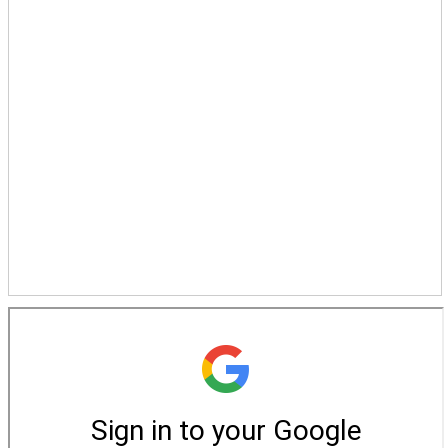
青少牧區活動影音
社青牧區
大社青小組
真言小組
滿溢小組
新婦小組
成人牧區
和平小組
良善小組
溫柔小組
大安小組
上騰小組