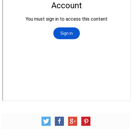
松柏牧區
旺得福小組
禱告守望
教會代禱
小組代禱
其他代禱
我要代禱
會友服務
裝備課程
靈修進度
主日服事表