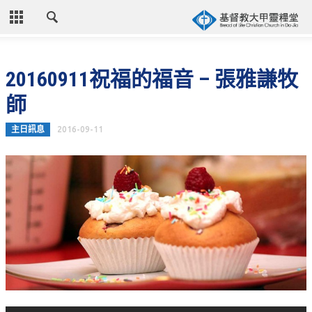
CLOSE
首頁
20160911祝福的福音 – 張雅謙牧
關於教會
師
教會歷史
主日訊息
2016-09-11
教會異象
信仰立場
年度目標
牧師的話
聚會時間
奉獻資訊
聯絡我們