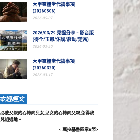
大甲靈糧堂代禱事項
(20260506)
2026-05-07
2026/03/29 見證分享 – 影音版
(得全/玉鳳/佑娟/彥勛/楚茜)
2026-03-30
大甲靈糧堂代禱事項
(20260320)
2026-03-17
本週經文
他必使父親的心轉向兒女,兒女的心轉向父親,免得我
來咒詛遍地。
< 瑪拉基書四章6節>