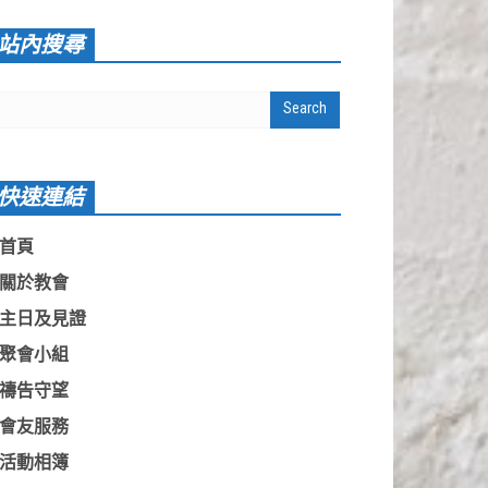
站內搜尋
快速連結
首頁
關於教會
主日及見證
聚會小組
禱告守望
會友服務
活動相簿