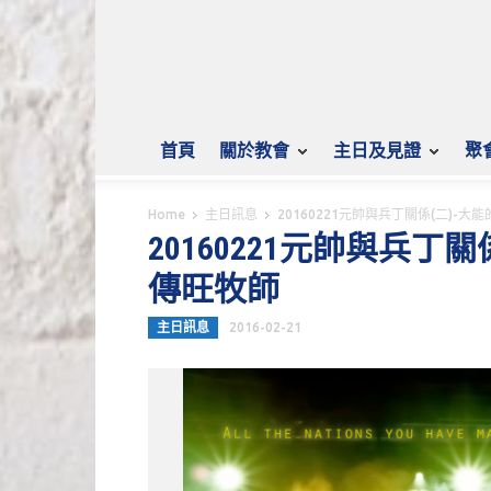
首頁
關於教會
主日及見證
聚
Home
主日訊息
20160221元帥與兵丁關係(二)-大
20160221元帥與兵丁關
傳旺牧師
主日訊息
2016-02-21