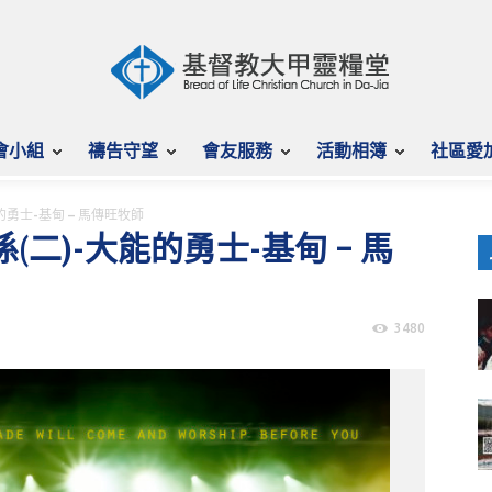
會小組
禱告守望
會友服務
活動相簿
社區愛
能的勇士-基甸 – 馬傳旺牧師
係(二)-大能的勇士-基甸 – 馬
3480