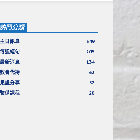
熱門分類
主日訊息
649
每週經句
205
最新消息
134
教會代禱
62
見證分享
52
裝備課程
28