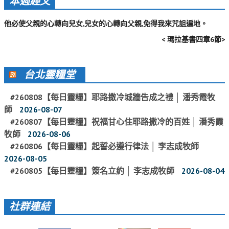
本週經文
活動影音_2022年
他必使父親的心轉向兒女,兒女的心轉向父親,免得我來咒詛遍地。
活動影音_2021年
< 瑪拉基書四章6節>
活動影音_2020年
活動影音_2019年
台北靈糧堂
活動影音_2018年
#260808【每日靈糧】耶路撒冷城牆告成之禮 │ 潘秀霞牧
活動影音_2017年
師
2026-08-07
#260807【每日靈糧】祝福甘心住耶路撒冷的百姓 │ 潘秀霞
活動影音_2016年
牧師
2026-08-06
活動影音_2015年
#260806【每日靈糧】起誓必遵行律法 │ 李志成牧師
2026-08-05
活動影音_2014年
#260805【每日靈糧】簽名立約 │ 李志成牧師
2026-08-04
活動影音_2013年
社區愛加倍
社群連結
愛加倍協會介紹