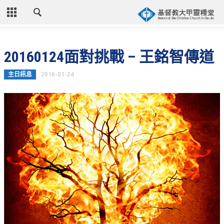
CLOSE
首頁
20160124面對挑戰 – 王銘智傳道
關於教會
主日訊息
2016-01-24
教會歷史
教會異象
信仰立場
年度目標
牧師的話
聚會時間
奉獻資訊
聯絡我們