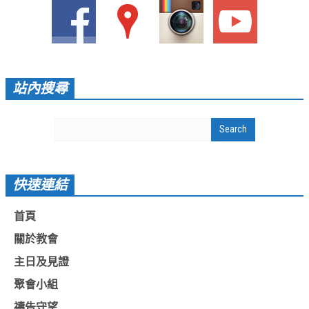
愛加倍活動相簿
課後陪讀班資訊
陪讀班活動相簿
站內搜尋
網站連結
大甲靈糧堂 FB粉絲專頁
台北靈糧堂 官方網站
讚美之泉 YOUTUBE 頻道
快速連結
聖經 和合本
首頁
每日研經釋義
關於教會
信望愛全球資訊網
主日及見證
蒲公英希望基金會
聚會小組
好消息衛星電視台
禱告守望