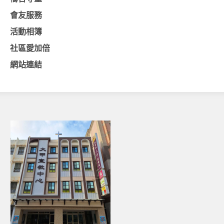
會友服務
基督教今日報
活動相簿
基督教論壇報
社區愛加倍
豐盛國際事工 – AIM
網站連結
作伙來聽上帝的話