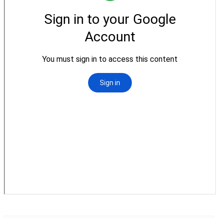
松柏牧區
旺得福小組
禱告守望
教會代禱
小組代禱
其他代禱
我要代禱
會友服務
裝備課程
靈修進度
主日服事表