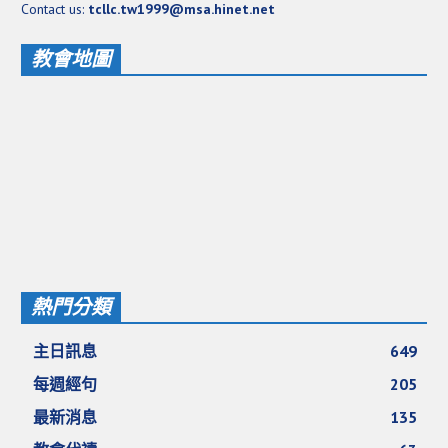
Contact us:
tcllc.tw1999@msa.hinet.net
基督教今日報
教會地圖
基督教論壇報
豐盛國際事工 – AIM
作伙來聽上帝的話
熱門分類
主日訊息
649
每週經句
205
最新消息
135