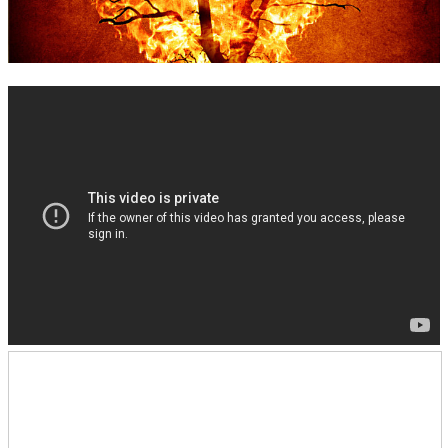
錯誤回報
分堂
苑裡靈糧堂
主日及見證
主日信息
特會信息
每週經句
見證分享
聚會小組
兒童主日學
兒童主日學活動影音
青少年牧區