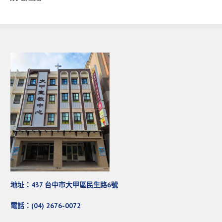
愛加倍活動相簿
課後陪讀班資訊
陪讀班活動相簿
網站連結
大甲靈糧堂 FB粉絲專頁
台北靈糧堂 官方網站
讚美之泉 YOUTUBE 頻道
聖經 和合本
每日研經釋義
信望愛全球資訊網
地址：437 台中市大甲區民生路6號
蒲公英希望基金會
電話：(04) 2676-0072
好消息衛星電視台