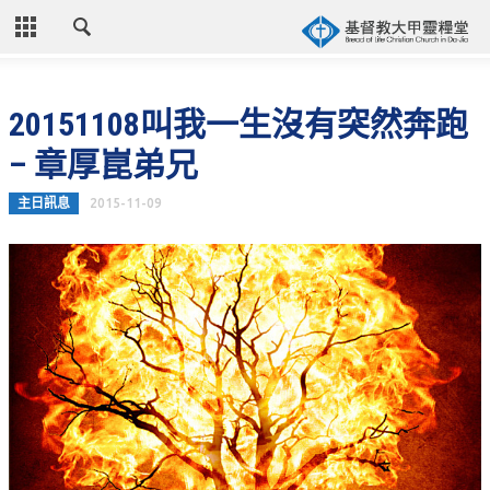
CLOSE
首頁
20151108叫我一生沒有突然奔跑
關於教會
– 章厚崑弟兄
教會歷史
主日訊息
2015-11-09
教會異象
信仰立場
年度目標
牧師的話
聚會時間
奉獻資訊
聯絡我們