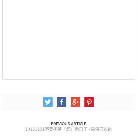
青少牧區活動影音
社青牧區
大社青小組
真言小組
滿溢小組
新婦小組
成人牧區
和平小組
良善小組
溫柔小組
PREVIOUS ARTICLE
大安小組
20151101不要抱著『怨』過日子 - 馬傳旺牧師
上騰小組