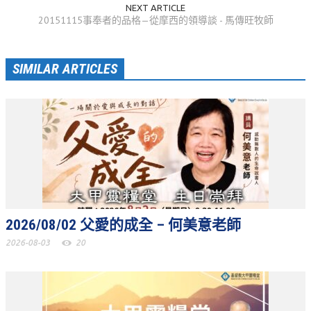
NEXT ARTICLE
20151115事奉者的品格—從摩西的領導談 - 馬傳旺牧師
松柏牧區
旺得福小組
SIMILAR ARTICLES
禱告守望
教會代禱
小組代禱
其他代禱
我要代禱
會友服務
2026/08/02 父愛的成全 – 何美意老師
2026-08-03
20
裝備課程
靈修進度
主日服事表