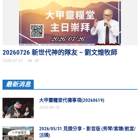
松柏牧區
旺得福小組
禱告守望
教會代禱
20260726 新世代神的隊友 – 劉文煌牧師
小組代禱
2026-07-27
38
其他代禱
最新消息
我要代禱
會友服務
大甲靈糧堂代禱事項(20260619)
2026-06-18
裝備課程
靈修進度
2026/05/31 見證分享 – 影音版 (秀琴/紫婕/航宣/
主日服事表
汸璘)