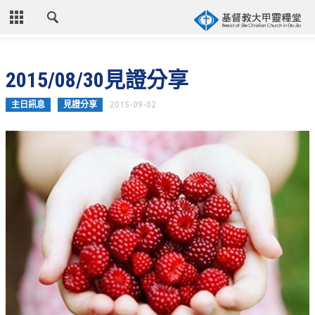
CLOSE
首頁
2015/08/30見證分享
關於教會
主日訊息
見證分享
2015-09-02
教會歷史
教會異象
信仰立場
年度目標
牧師的話
聚會時間
奉獻資訊
聯絡我們