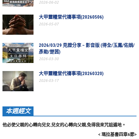
2026-06-02
活動相簿
大甲靈糧堂代禱事項(20260506)
聚會剪影
2026-05-07
聚會剪影_2026年
聚會剪影_2025年
2026/03/29 見證分享 – 影音版 (得全/玉鳳/佑娟/
彥勛/楚茜)
聚會剪影_2024年
2026-03-30
聚會剪影_2023年
大甲靈糧堂代禱事項(20260320)
聚會剪影_2022年
2026-03-17
聚會剪影_2021年
聚會剪影_2020年
本週經文
聚會剪影_2019年
聚會剪影_2018年
他必使父親的心轉向兒女,兒女的心轉向父親,免得我來咒詛遍地。
< 瑪拉基書四章6節>
聚會剪影_2017年