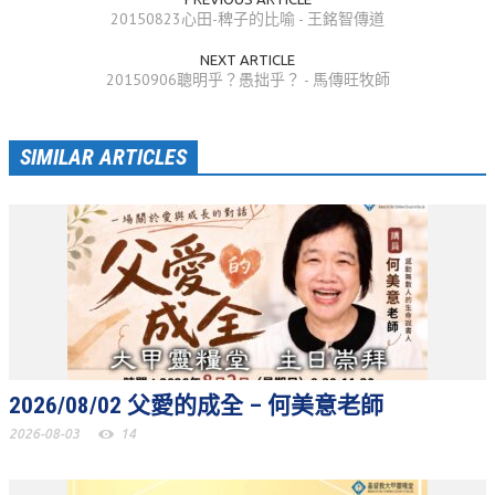
20150823心田-稗子的比喻 - 王銘智傳道
青少牧區活動影音
NEXT ARTICLE
20150906聰明乎？愚拙乎？ - 馬傳旺牧師
社青牧區
大社青小組
SIMILAR ARTICLES
真言小組
滿溢小組
新婦小組
成人牧區
和平小組
良善小組
2026/08/02 父愛的成全 – 何美意老師
溫柔小組
2026-08-03
14
大安小組
上騰小組