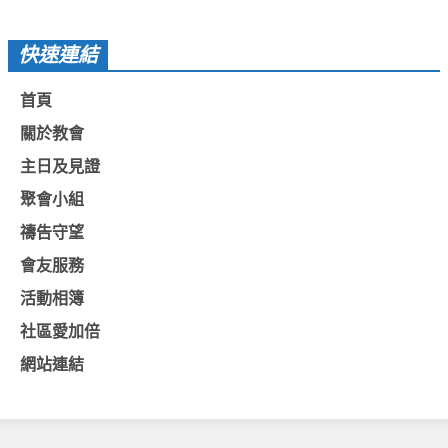
基督教今日報
快速連結
基督教論壇報
首頁
豐盛國際事工 – AIM
關於教會
作伙來聽上帝的話
主日及見證
聚會小組
禱告守望
會友服務
活動相簿
社區愛加倍
網站連結