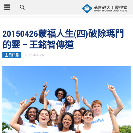
CLOSE
首頁
20150426蒙福人生(四)破除瑪門
關於教會
的靈 – 王銘智傳道
教會歷史
主日訊息
2015-04-26
教會異象
信仰立場
年度目標
牧師的話
聚會時間
奉獻資訊
聯絡我們