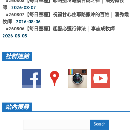
#260808【每日靈糧】耶路撒冷城牆告成之禮 │ 潘秀霞牧
師
2026-08-07
愛加倍活動相簿
#260807【每日靈糧】祝福甘心住耶路撒冷的百姓 │ 潘秀霞
課後陪讀班資訊
牧師
2026-08-06
#260806【每日靈糧】起誓必遵行律法 │ 李志成牧師
陪讀班活動相簿
2026-08-05
網站連結
大甲靈糧堂 FB粉絲專頁
社群連結
台北靈糧堂 官方網站
讚美之泉 YOUTUBE 頻道
聖經 和合本
每日研經釋義
站內搜尋
信望愛全球資訊網
蒲公英希望基金會
好消息衛星電視台