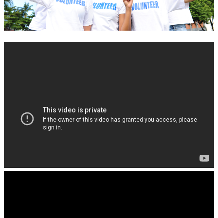
錯誤回報
分堂
苑裡靈糧堂
主日及見證
主日信息
特會信息
每週經句
見證分享
聚會小組
兒童主日學
兒童主日學活動影音
青少年牧區