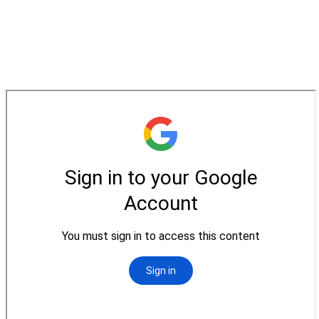
松柏牧區
旺得福小組
禱告守望
教會代禱
小組代禱
其他代禱
我要代禱
會友服務
裝備課程
靈修進度
主日服事表