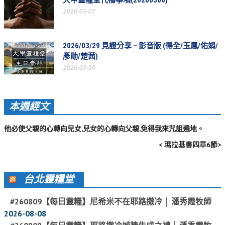
大甲靈糧堂代禱事項(20260506)
活動影音_2022年
2026-05-07
活動影音_2021年
活動影音_2020年
2026/03/29 見證分享 – 影音版 (得全/玉鳳/佑娟/
彥勛/楚茜)
活動影音_2019年
2026-03-30
活動影音_2018年
活動影音_2017年
本週經文
活動影音_2016年
他必使父親的心轉向兒女,兒女的心轉向父親,免得我來咒詛遍地。
活動影音_2015年
< 瑪拉基書四章6節>
活動影音_2014年
活動影音_2013年
台北靈糧堂
社區愛加倍
#260809【每日靈糧】尼希米不在耶路撒冷 │ 潘秀霞牧師
2026-08-08
愛加倍協會介紹