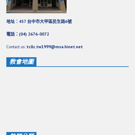
基督教今日報
基督教論壇報
地址：437 台中市大甲區民生路6號
豐盛國際事工 – AIM
電話：(04) 2676-0072
作伙來聽上帝的話
Contact us:
tcllc.tw1999@msa.hinet.net
教會地圖