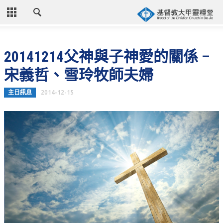
CLOSE
首頁
20141214父神與子神愛的關係 –
關於教會
宋義哲、雪玲牧師夫婦
教會歷史
主日訊息
2014-12-15
教會異象
信仰立場
年度目標
牧師的話
聚會時間
奉獻資訊
聯絡我們