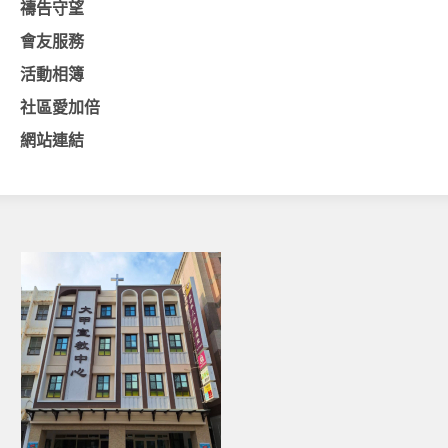
禱告守望
愛加倍活動相簿
會友服務
課後陪讀班資訊
活動相簿
陪讀班活動相簿
社區愛加倍
網站連結
網站連結
大甲靈糧堂 FB粉絲專頁
台北靈糧堂 官方網站
讚美之泉 YOUTUBE 頻道
聖經 和合本
每日研經釋義
信望愛全球資訊網
蒲公英希望基金會
好消息衛星電視台