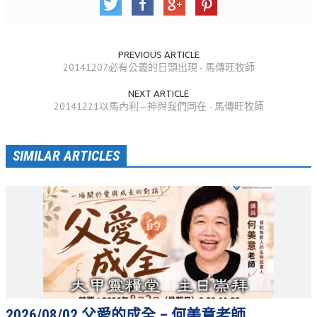
松柏牧區
旺得福小組
PREVIOUS ARTICLE
20141207必有公義的日頭出現 - 馬傳旺牧師
禱告守望
NEXT ARTICLE
20141221以馬內利—神與我們同在 - 馬傳旺牧師
教會代禱
小組代禱
SIMILAR ARTICLES
其他代禱
我要代禱
會友服務
裝備課程
靈修進度
主日服事表
2026/08/02 父愛的成全 – 何美意老師