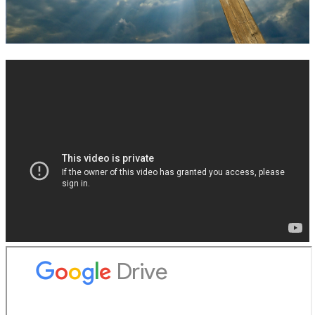
錯誤回報
分堂
苑裡靈糧堂
主日及見證
主日信息
特會信息
每週經句
見證分享
聚會小組
兒童主日學
兒童主日學活動影音
青少年牧區