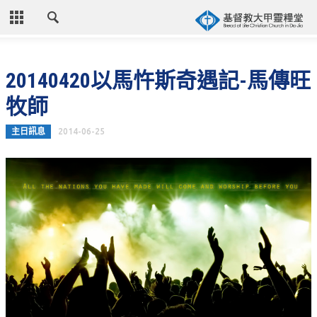
CLOSE
首頁
20140420以馬忤斯奇遇記-馬傳旺
關於教會
牧師
教會歷史
主日訊息
2014-06-25
教會異象
信仰立場
年度目標
牧師的話
聚會時間
奉獻資訊
聯絡我們