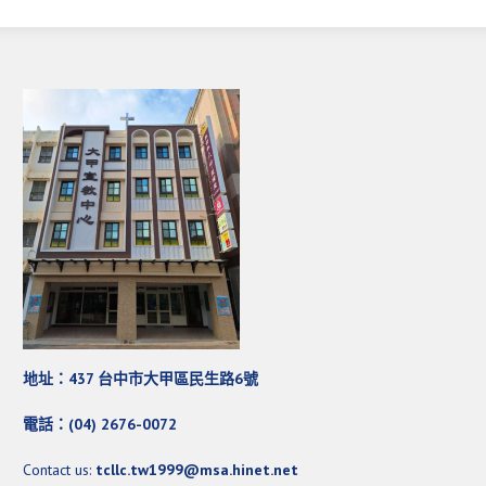
愛加倍活動相簿
課後陪讀班資訊
陪讀班活動相簿
網站連結
大甲靈糧堂 FB粉絲專頁
台北靈糧堂 官方網站
讚美之泉 YOUTUBE 頻道
聖經 和合本
每日研經釋義
地址：437 台中市大甲區民生路6號
信望愛全球資訊網
電話：(04) 2676-0072
蒲公英希望基金會
Contact us:
tcllc.tw1999@msa.hinet.net
好消息衛星電視台