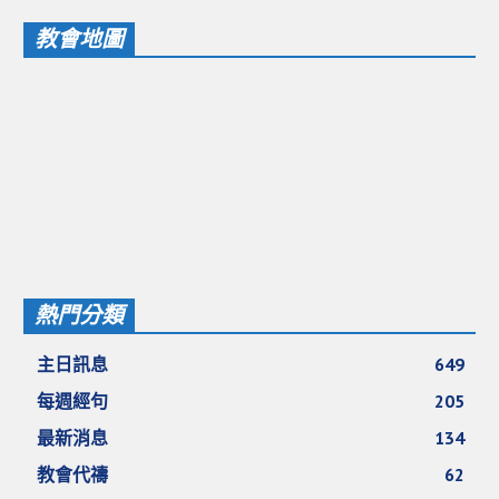
教會地圖
基督教今日報
基督教論壇報
豐盛國際事工 – AIM
作伙來聽上帝的話
熱門分類
主日訊息
649
每週經句
205
最新消息
134
教會代禱
62