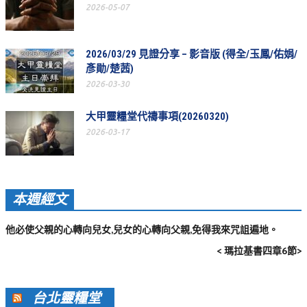
2026-05-07
聚會剪影_2016年
聚會剪影_2015年
2026/03/29 見證分享 – 影音版 (得全/玉鳳/佑娟/
聚會剪影_2014年
彥勛/楚茜)
2026-03-30
聚會剪影_2013年
大甲靈糧堂代禱事項(20260320)
教會節慶
2026-03-17
教會節慶_2026年
教會節慶_2025年
教會節慶_2024年
本週經文
教會節慶_2023年
他必使父親的心轉向兒女,兒女的心轉向父親,免得我來咒詛遍地。
教會節慶_2022年
< 瑪拉基書四章6節>
教會節慶_2021年
教會節慶_2020年
台北靈糧堂