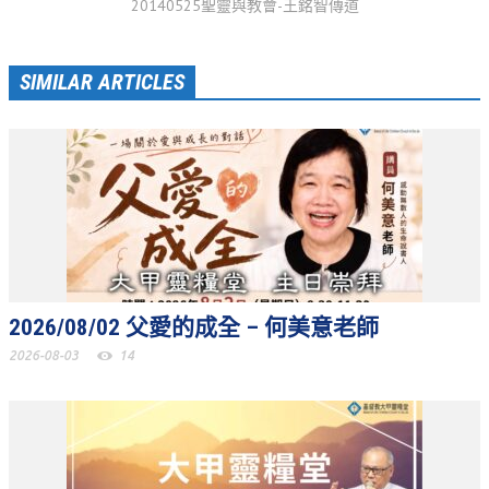
20140525聖靈與教會-王銘智傳道
松柏牧區
旺得福小組
SIMILAR ARTICLES
禱告守望
教會代禱
小組代禱
其他代禱
我要代禱
2026/08/02 父愛的成全 – 何美意老師
會友服務
2026-08-03
14
裝備課程
靈修進度
主日服事表