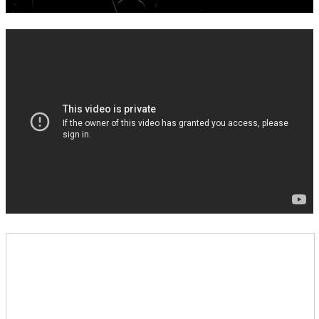
錯誤回報
分堂
苑裡靈糧堂
主日及見證
主日信息
特會信息
每週經句
見證分享
聚會小組
兒童主日學
兒童主日學活動影音
青少年牧區