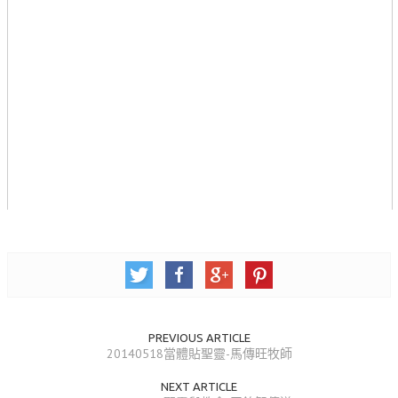
青少牧區活動影音
社青牧區
大社青小組
真言小組
滿溢小組
新婦小組
成人牧區
和平小組
良善小組
溫柔小組
PREVIOUS ARTICLE
20140518當體貼聖靈-馬傳旺牧師
大安小組
NEXT ARTICLE
上騰小組