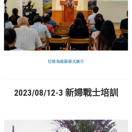
青少牧區活動影音
社青牧區
大社青小組
真言小組
滿溢小組
切換為縮圖模式顯示
新婦小組
成人牧區
和平小組
2023/08/12-3 新婦戰士培訓
良善小組
溫柔小組
大安小組
上騰小組