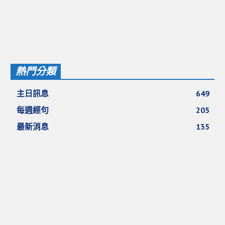
熱門分類
主日訊息
649
每週經句
205
最新消息
135
教會代禱
63
見證分享
52
裝備課程
28