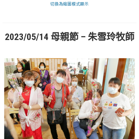
切換為縮圖模式顯示
愛加倍活動相簿
課後陪讀班資訊
陪讀班活動相簿
2023/05/14 母親節 – 朱雪玲牧師
網站連結
大甲靈糧堂 FB粉絲專頁
台北靈糧堂 官方網站
讚美之泉 YOUTUBE 頻道
聖經 和合本
每日研經釋義
信望愛全球資訊網
蒲公英希望基金會
好消息衛星電視台