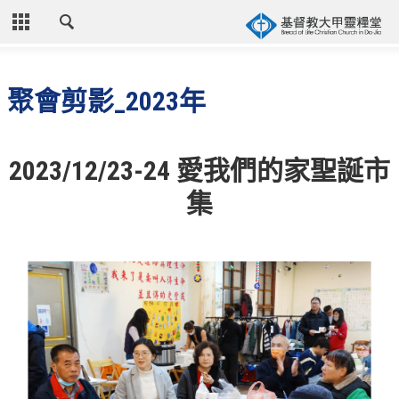
CLOSE
首頁
聚會剪影_2023年
關於教會
教會歷史
2023/12/23-24
愛我們的家聖誕市
教會異象
集
信仰立場
年度目標
牧師的話
聚會時間
奉獻資訊
聯絡我們