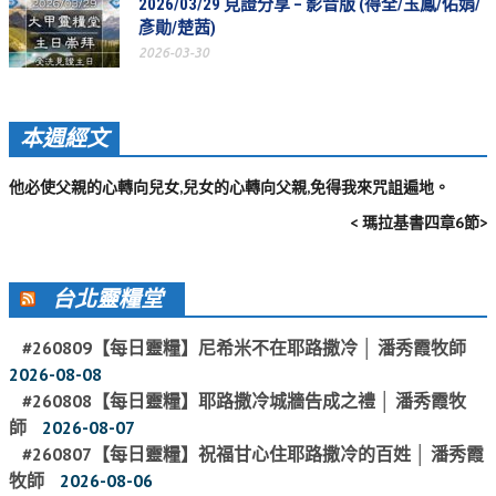
2026/03/29 見證分享 – 影音版 (得全/玉鳳/佑娟/
彥勛/楚茜)
2026-03-30
本週經文
他必使父親的心轉向兒女,兒女的心轉向父親,免得我來咒詛遍地。
< 瑪拉基書四章6節>
台北靈糧堂
#260809【每日靈糧】尼希米不在耶路撒冷 │ 潘秀霞牧師
2026-08-08
#260808【每日靈糧】耶路撒冷城牆告成之禮 │ 潘秀霞牧
師
2026-08-07
#260807【每日靈糧】祝福甘心住耶路撒冷的百姓 │ 潘秀霞
牧師
2026-08-06