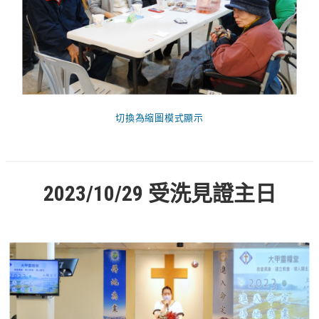
錯誤回報
分堂
苑裡靈糧堂
主日及見證
切換為縮圖模式顯示
主日信息
特會信息
每週經句
2023/10/29
受洗見證主日
見證分享
聚會小組
兒童主日學
兒童主日學活動影音
青少年牧區