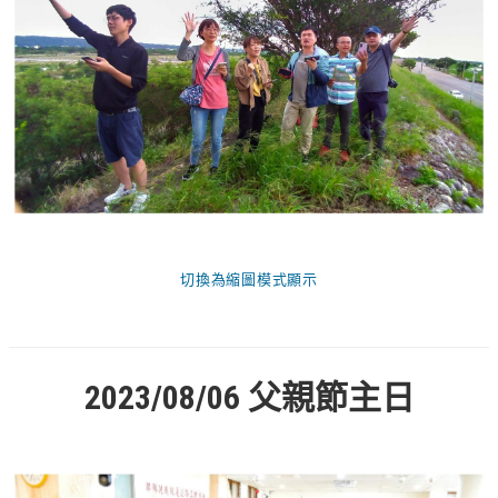
松柏牧區
旺得福小組
禱告守望
教會代禱
小組代禱
其他代禱
切換為縮圖模式顯示
我要代禱
會友服務
2023/08/06
父親節主日
裝備課程
靈修進度
主日服事表