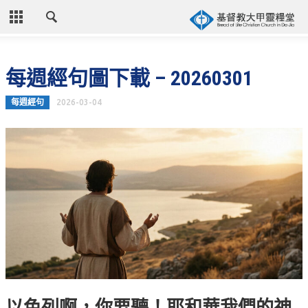
CLOSE
首頁
每週經句圖下載 – 20260301
關於教會
每週經句
2026-03-04
教會歷史
教會異象
信仰立場
年度目標
牧師的話
聚會時間
奉獻資訊
聯絡我們
以色列啊，你要聽！耶和華我們的神