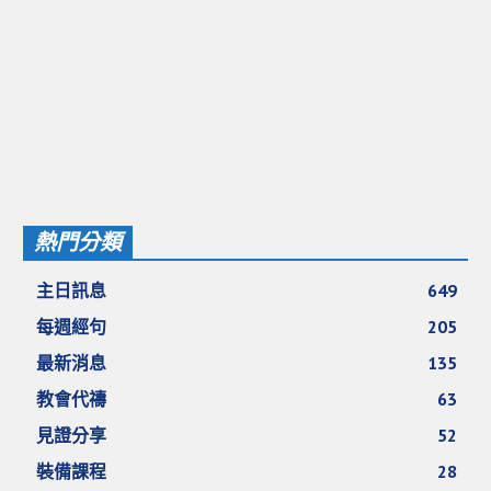
愛加倍活動相簿
課後陪讀班資訊
陪讀班活動相簿
網站連結
大甲靈糧堂 FB粉絲專頁
熱門分類
台北靈糧堂 官方網站
讚美之泉 YOUTUBE 頻道
主日訊息
649
聖經 和合本
每週經句
205
最新消息
135
每日研經釋義
教會代禱
63
信望愛全球資訊網
見證分享
52
蒲公英希望基金會
裝備課程
28
好消息衛星電視台