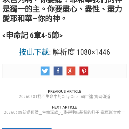
錯誤回報
是獨一的主。你要盡心、盡性、盡力
分堂
愛耶和華—你的神。
苑裡靈糧堂
<申命記 6章4-5節>
主日及見證
按此下載
: 解析度 1080×1446
主日信息
特會信息
每週經句
見證分享
PREVIOUS ARTICLE
聚會小組
20260301找回生命中的Only One - 賴世達 實習傳道
NEXT ARTICLE
兒童主日學
20260308新婦預備__生命深處_-_我是連結基督的釘子-章厚崑宣教士
兒童主日學活動影音
青少年牧區