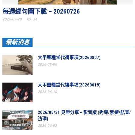
松柏牧區
每週經句圖下載 – 20260726
2026-07-28
34
旺得福小組
禱告守望
最新消息
教會代禱
大甲靈糧堂代禱事項(20260807)
小組代禱
2026-08-06
其他代禱
我要代禱
大甲靈糧堂代禱事項(20260619)
2026-06-18
會友服務
裝備課程
2026/05/31 見證分享 – 影音版 (秀琴/紫婕/航宣/
靈修進度
汸璘)
2026-06-02
主日服事表