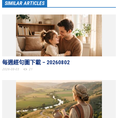
SIMILAR ARTICLES
青少牧區活動影音
社青牧區
大社青小組
真言小組
滿溢小組
新婦小組
每週經句圖下載 – 20260802
成人牧區
2026-08-03
21
和平小組
良善小組
溫柔小組
大安小組
上騰小組