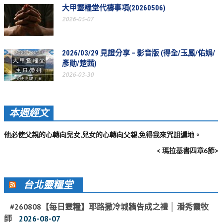
大甲靈糧堂代禱事項(20260506)
活動相簿
2026-05-07
聚會剪影
聚會剪影_2026年
2026/03/29 見證分享 – 影音版 (得全/玉鳳/佑娟/
彥勛/楚茜)
聚會剪影_2025年
2026-03-30
聚會剪影_2024年
聚會剪影_2023年
本週經文
聚會剪影_2022年
他必使父親的心轉向兒女,兒女的心轉向父親,免得我來咒詛遍地。
聚會剪影_2021年
< 瑪拉基書四章6節>
聚會剪影_2020年
聚會剪影_2019年
台北靈糧堂
聚會剪影_2018年
#260808【每日靈糧】耶路撒冷城牆告成之禮 │ 潘秀霞牧
聚會剪影_2017年
師
2026-08-07