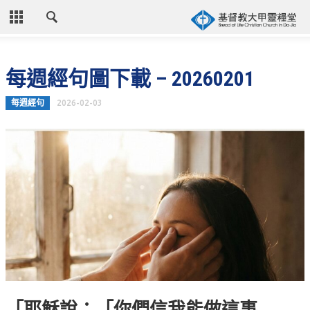
CLOSE
首頁
每週經句圖下載 – 20260201
關於教會
每週經句
2026-02-03
教會歷史
教會異象
信仰立場
年度目標
牧師的話
聚會時間
奉獻資訊
聯絡我們
「耶穌說：「你們信我能做這事