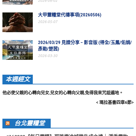
2026-06-02
活動相簿
大甲靈糧堂代禱事項(20260506)
聚會剪影
2026-05-07
聚會剪影_2026年
聚會剪影_2025年
2026/03/29 見證分享 – 影音版 (得全/玉鳳/佑娟/
彥勛/楚茜)
聚會剪影_2024年
2026-03-30
聚會剪影_2023年
聚會剪影_2022年
本週經文
聚會剪影_2021年
他必使父親的心轉向兒女,兒女的心轉向父親,免得我來咒詛遍地。
聚會剪影_2020年
< 瑪拉基書四章6節>
聚會剪影_2019年
聚會剪影_2018年
台北靈糧堂
聚會剪影_2017年