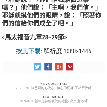
錯誤回報
嗎？」他們說：「主啊，我們信。」
分堂
耶穌就摸他們的眼睛，說：「照著你
苑裡靈糧堂
們的信給你們成全了吧。」
主日及見證
<馬太福音九章28~29節>
主日信息
按此下載
: 解析度 1080×1446
特會信息
每週經句
見證分享
聚會小組
PREVIOUS ARTICLE
20260201以基督的心為心─信心的榜樣-王銘智牧師
兒童主日學
NEXT ARTICLE
兒童主日學活動影音
20260208新年是神給我們的禮物- 高景旗 牧師
青少年牧區