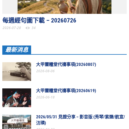
松柏牧區
每週經句圖下載 – 20260726
旺得福小組
2026-07-28
34
禱告守望
教會代禱
最新消息
小組代禱
大甲靈糧堂代禱事項(20260807)
其他代禱
2026-08-06
我要代禱
會友服務
大甲靈糧堂代禱事項(20260619)
2026-06-18
裝備課程
靈修進度
2026/05/31 見證分享 – 影音版 (秀琴/紫婕/航宣/
汸璘)
主日服事表