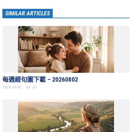
青少牧區活動影音
SIMILAR ARTICLES
社青牧區
大社青小組
真言小組
滿溢小組
新婦小組
成人牧區
每週經句圖下載 – 20260802
和平小組
2026-08-03
20
良善小組
溫柔小組
大安小組
上騰小組