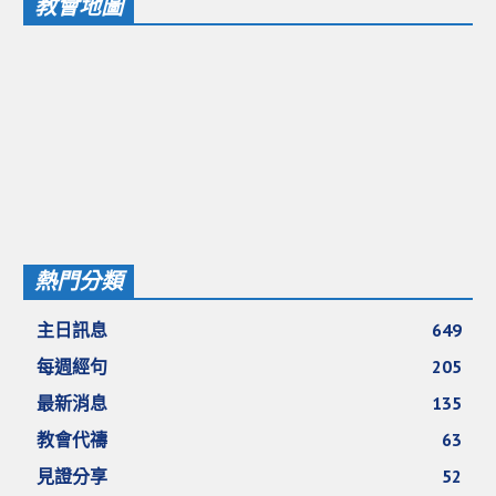
教會地圖
愛加倍活動相簿
課後陪讀班資訊
陪讀班活動相簿
網站連結
大甲靈糧堂 FB粉絲專頁
台北靈糧堂 官方網站
熱門分類
讚美之泉 YOUTUBE 頻道
聖經 和合本
主日訊息
649
每週經句
205
每日研經釋義
最新消息
135
信望愛全球資訊網
教會代禱
63
蒲公英希望基金會
見證分享
52
好消息衛星電視台