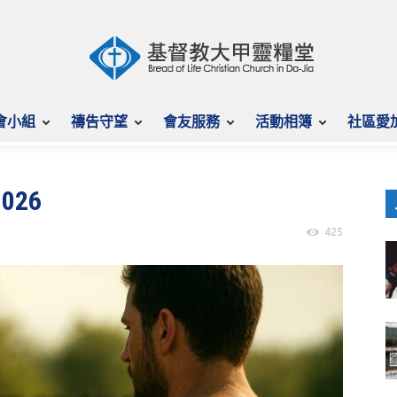
會小組
禱告守望
會友服務
活動相簿
社區愛
026
425