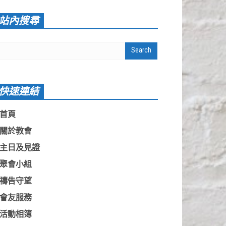
站內搜尋
快速連結
首頁
關於教會
主日及見證
聚會小組
禱告守望
會友服務
活動相簿