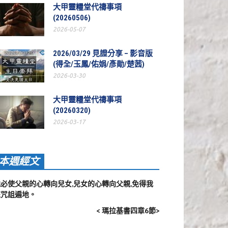
大甲靈糧堂代禱事項
(20260506)
2026-05-07
2026/03/29 見證分享 – 影音版
(得全/玉鳳/佑娟/彥勛/楚茜)
2026-03-30
大甲靈糧堂代禱事項
(20260320)
2026-03-17
本週經文
他必使父親的心轉向兒女,兒女的心轉向父親,免得我
來咒詛遍地。
< 瑪拉基書四章6節>