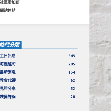
社區愛加倍
網站連結
熱門分類
主日訊息
649
每週經句
205
最新消息
134
教會代禱
62
見證分享
52
裝備課程
28