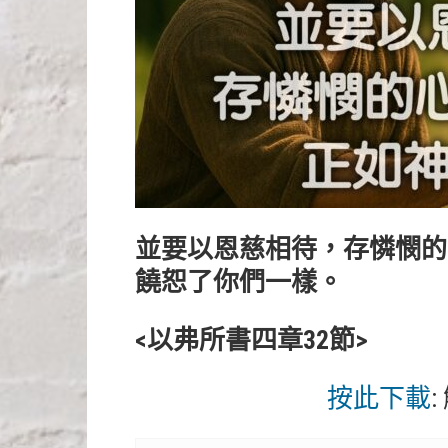
並要以恩慈相待，存憐憫的
饒恕了你們一樣。
<以弗所書四章32節>
按此下載
: