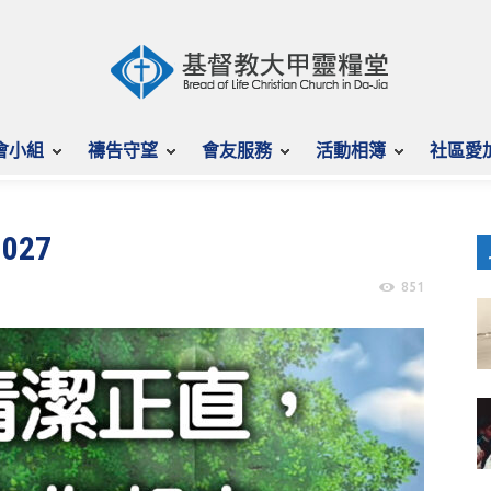
會小組
禱告守望
會友服務
活動相簿
社區愛
027
851