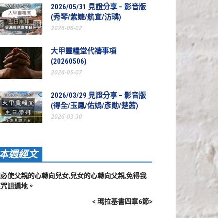
2026/05/31 見證分享 – 影音版
(秀琴/紫婕/航宣/汸璘)
2026-06-02
大甲靈糧堂代禱事項
(20260506)
2026-05-07
2026/03/29 見證分享 – 影音版
(得全/玉鳳/佑娟/彥勛/楚茜)
2026-03-30
本週經文
他必使父親的心轉向兒女,兒女的心轉向父親,免得我
來咒詛遍地。
< 瑪拉基書四章6節>