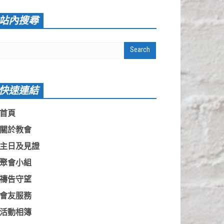
站內搜尋
快速連結
首頁
關於教會
主日及見證
聚會小組
禱告守望
會友服務
活動相簿