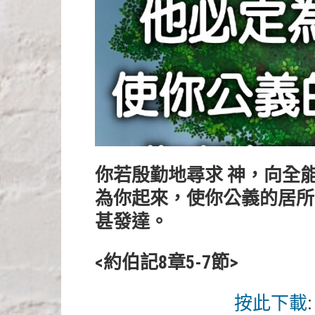
你若殷勤地尋求 神，向全
為你起來，使你公義的居所
甚發達。
<約伯記8章5-7節>
按此下載