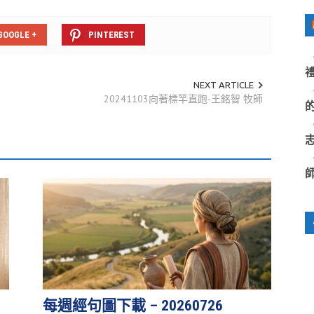
GOOGLE +
PINTEREST
禮
NEXT ARTICLE
20241103向著標竿直跑-王銘智 牧師
每週經句圖下載 – 20260726