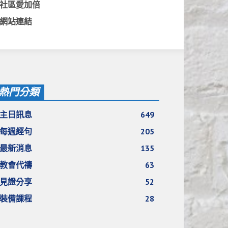
社區愛加倍
網站連結
熱門分類
主日訊息
649
每週經句
205
最新消息
135
教會代禱
63
見證分享
52
裝備課程
28