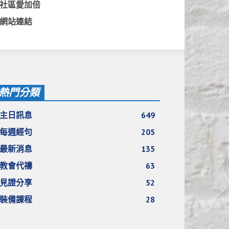
社區愛加倍
網站連結
熱門分類
主日訊息
649
每週經句
205
最新消息
135
教會代禱
63
見證分享
52
裝備課程
28