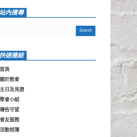
站內搜尋
快速連結
首頁
關於教會
主日及見證
聚會小組
禱告守望
會友服務
活動相簿