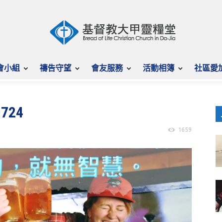
會小組
禱告守望
會友服務
活動相簿
社區愛
724
1659