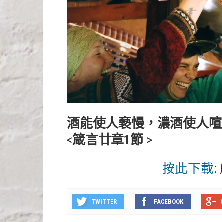
酒能使人褻慢，濃酒使人喧
<
箴言廿章1節
>
按此下載
:
TWITTER
FACEBOOK