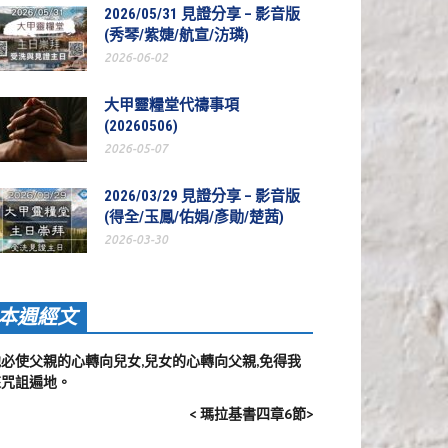
2026/05/31 見證分享 – 影音版
(秀琴/紫婕/航宣/汸璘)
2026-06-02
大甲靈糧堂代禱事項
(20260506)
2026-05-07
2026/03/29 見證分享 – 影音版
(得全/玉鳳/佑娟/彥勛/楚茜)
2026-03-30
本週經文
他必使父親的心轉向兒女,兒女的心轉向父親,免得我
來咒詛遍地。
< 瑪拉基書四章6節>