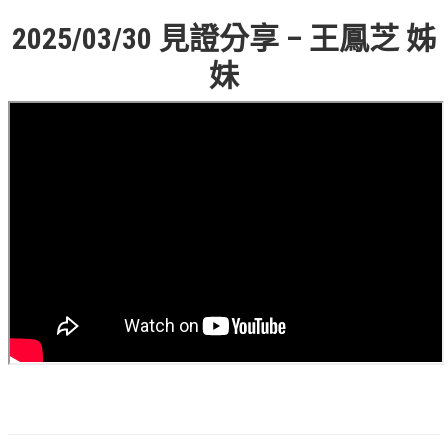
錯誤回報
2025/03/30 見證分享 – 王鳳芝 姊
分堂
妹
苑裡靈糧堂
主日及見證
主日信息
特會信息
每週經句
見證分享
聚會小組
兒童主日學
兒童主日學活動影音
青少年牧區