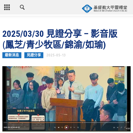
CLOSE
首頁
2025/03/30 見證分享 – 影音版
關於教會
(鳳芝/青少牧區/錦渝/如瑜)
教會歷史
最新消息
見證分享
2025-05-13
教會異象
信仰立場
年度目標
牧師的話
聚會時間
奉獻資訊
聯絡我們