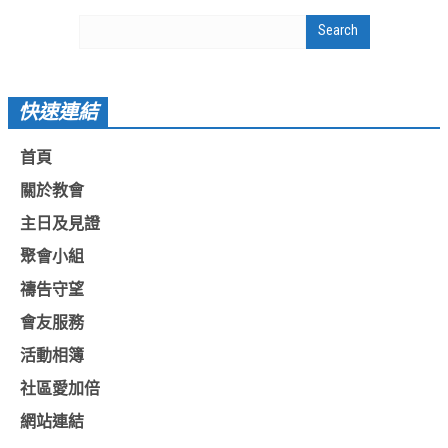
基督教今日報
基督教論壇報
豐盛國際事工 – AIM
快速連結
作伙來聽上帝的話
首頁
關於教會
主日及見證
聚會小組
禱告守望
會友服務
活動相簿
社區愛加倍
網站連結