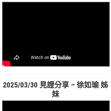
松柏牧區
旺得福小組
禱告守望
教會代禱
小組代禱
其他代禱
我要代禱
會友服務
2025/03/30
見證分享 – 徐如瑜 姊
裝備課程
妹
靈修進度
主日服事表