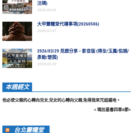
汸璘)
活動影音_2022年
2026-06-02
活動影音_2021年
大甲靈糧堂代禱事項(20260506)
活動影音_2020年
2026-05-07
活動影音_2019年
活動影音_2018年
2026/03/29 見證分享 – 影音版 (得全/玉鳳/佑娟/
彥勛/楚茜)
活動影音_2017年
2026-03-30
活動影音_2016年
活動影音_2015年
本週經文
活動影音_2014年
他必使父親的心轉向兒女,兒女的心轉向父親,免得我來咒詛遍地。
活動影音_2013年
< 瑪拉基書四章6節>
社區愛加倍
台北靈糧堂
愛加倍協會介紹