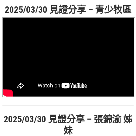
2025/03/30
見證分享 – 青少牧區
青少牧區活動影音
社青牧區
大社青小組
真言小組
滿溢小組
新婦小組
成人牧區
和平小組
良善小組
溫柔小組
2025/03/30
見證分享 – 張錦渝 姊
大安小組
妹
上騰小組