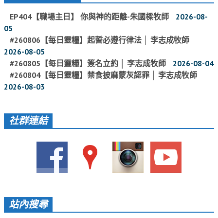
愛加倍活動相簿
EP404【職場主日】 你與神的距離-朱國樑牧師
2026-08-
05
課後陪讀班資訊
#260806【每日靈糧】起誓必遵行律法 │ 李志成牧師
陪讀班活動相簿
2026-08-05
#260805【每日靈糧】簽名立約 │ 李志成牧師
2026-08-04
網站連結
#260804【每日靈糧】禁食披麻蒙灰認罪 │ 李志成牧師
2026-08-03
大甲靈糧堂 FB粉絲專頁
台北靈糧堂 官方網站
社群連結
讚美之泉 YOUTUBE 頻道
聖經 和合本
每日研經釋義
信望愛全球資訊網
蒲公英希望基金會
站內搜尋
好消息衛星電視台