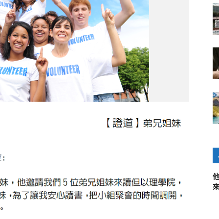
音
訊
播
放
器