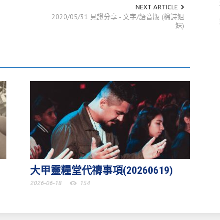
NEXT ARTICLE
高
2020/05/31 見證分享 - 文字/語音版 (棉詩姐
或
妹)
降
低
音
量。
大甲靈糧堂代禱事項(20260619)
2026-06-18
154