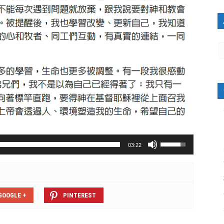
使
03:22
用
向
上/
向
下
GOOGLE +
PINTEREST
鍵
以
提