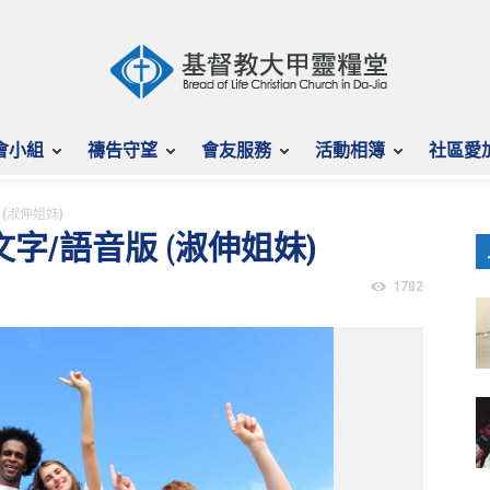
會小組
禱告守望
會友服務
活動相簿
社區愛
版 (淑伸姐妹)
– 文字/語音版 (淑伸姐妹)
1782