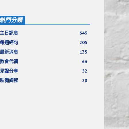
熱門分類
主日訊息
649
每週經句
205
最新消息
135
教會代禱
63
見證分享
52
裝備課程
28