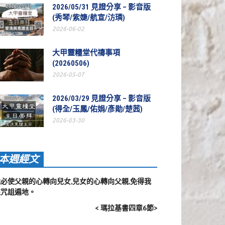
2026/05/31 見證分享 – 影音版
(秀琴/紫婕/航宣/汸璘)
2026-06-02
大甲靈糧堂代禱事項
(20260506)
2026-05-07
2026/03/29 見證分享 – 影音版
(得全/玉鳳/佑娟/彥勛/楚茜)
2026-03-30
本週經文
他必使父親的心轉向兒女,兒女的心轉向父親,免得我
來咒詛遍地。
< 瑪拉基書四章6節>