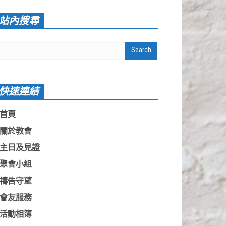
站內搜尋
快速連結
首頁
關於教會
主日及見證
聚會小組
禱告守望
會友服務
活動相簿