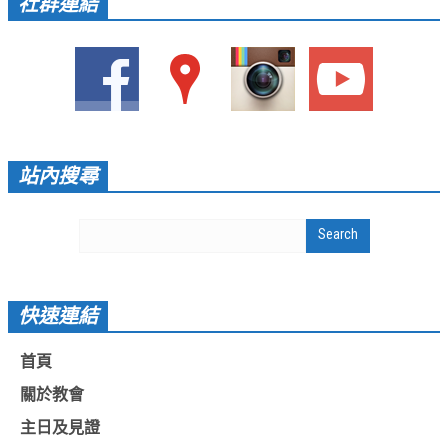
社群連結
愛加倍活動相簿
課後陪讀班資訊
陪讀班活動相簿
網站連結
站內搜尋
大甲靈糧堂 FB粉絲專頁
台北靈糧堂 官方網站
讚美之泉 YOUTUBE 頻道
聖經 和合本
快速連結
每日研經釋義
首頁
信望愛全球資訊網
關於教會
蒲公英希望基金會
主日及見證
好消息衛星電視台