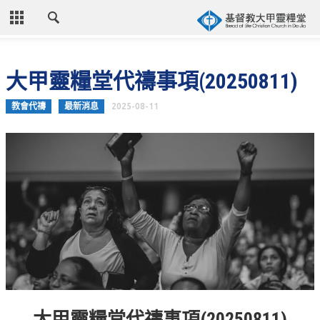
CLOSE
首頁
大甲靈糧堂代禱事項(20250811)
關於教會
教會代禱
最新消息
2025-08-11
教會歷史
教會異象
信仰立場
年度目標
牧師的話
聚會時間
奉獻資訊
聯絡我們
大甲靈糧堂代禱事項(20250811)