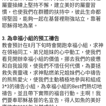
屬靈操練上堅持不懈，建立美好的屬靈習
松柏牧區
慣，也使我們在群體的扶持中，彼此生命都
旺得福小組
得堅固，能夠一起在基督裡剛強站立，靠著
耶穌得地為業。
禱告守望
教會代禱
3. 為幸福小組的預工禱告
教會預計在8月下旬時會開跑幸福小組，求神
小組代禱
在領袖同工、弟兄姐妹的心中動工，使我們
其他代禱
看見開辦幸福小組的價值，挪去我們的疲憊
我要代禱
和自我設限，使我們不惜任何代價，為要拯
救失喪靈魂，求神點燃弟兄姐妹們心中禱告
會友服務
的熊熊愛火，使我們主動積極地參與和組成
裝備課程
3*3的禱告小組，為幸福小組的Best們熱切地
靈修進度
禱告，並且帶下實際的福音行動。主啊！我
們要奉耶穌基督的名宣告，得人如魚的美好
主日服事表