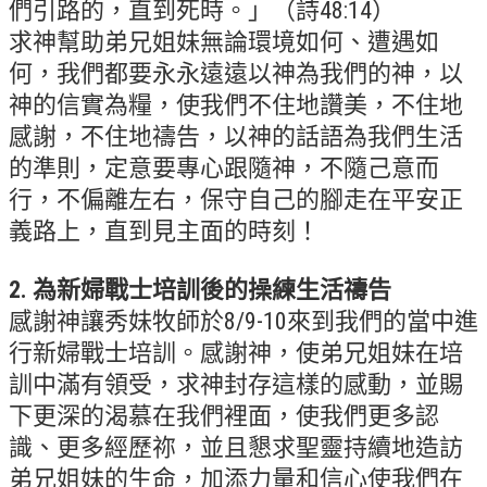
們引路的，直到死時。」（詩48:14）
求神幫助弟兄姐妹無論環境如何、遭遇如
青少牧區活動影音
何，我們都要永永遠遠以神為我們的神，以
社青牧區
神的信實為糧，使我們不住地讚美，不住地
大社青小組
感謝，不住地禱告，以神的話語為我們生活
真言小組
的準則，定意要專心跟隨神，不隨己意而
行，不偏離左右，保守自己的腳走在平安正
滿溢小組
義路上，直到見主面的時刻！
新婦小組
成人牧區
2. 為新婦戰士培訓後的操練生活禱告
感謝神讓秀妹牧師於8/9-10來到我們的當中進
和平小組
行新婦戰士培訓。感謝神，使弟兄姐妹在培
良善小組
訓中滿有領受，求神封存這樣的感動，並賜
溫柔小組
下更深的渴慕在我們裡面，使我們更多認
大安小組
識、更多經歷祢，並且懇求聖靈持續地造訪
弟兄姐妹的生命，加添力量和信心使我們在
上騰小組