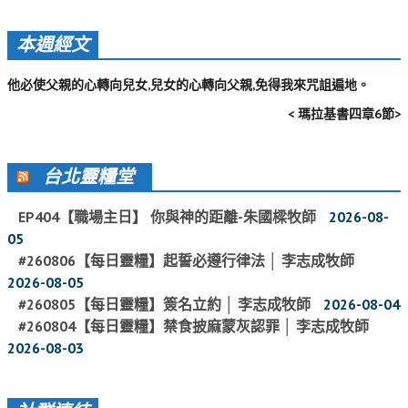
活動影音_2022年
本週經文
活動影音_2021年
活動影音_2020年
他必使父親的心轉向兒女,兒女的心轉向父親,免得我來咒詛遍地。
< 瑪拉基書四章6節>
活動影音_2019年
活動影音_2018年
台北靈糧堂
活動影音_2017年
EP404【職場主日】 你與神的距離-朱國樑牧師
2026-08-
活動影音_2016年
05
活動影音_2015年
#260806【每日靈糧】起誓必遵行律法 │ 李志成牧師
2026-08-05
活動影音_2014年
#260805【每日靈糧】簽名立約 │ 李志成牧師
2026-08-04
活動影音_2013年
#260804【每日靈糧】禁食披麻蒙灰認罪 │ 李志成牧師
2026-08-03
社區愛加倍
愛加倍協會介紹