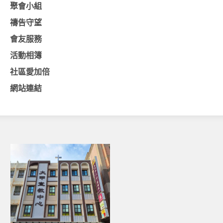
聚會小組
基督教今日報
禱告守望
基督教論壇報
會友服務
豐盛國際事工 – AIM
活動相簿
社區愛加倍
作伙來聽上帝的話
網站連結