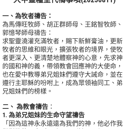
錯誤回報
一、為牧者禱告：
分堂
為馬傳旺牧師、胡正群師母、王銘智牧師、
苑裡靈糧堂
郭憶琴師母禱告：
主日及見證
求聖靈澆灌充滿牧者，賜下新鮮膏油，更新
牧者的思維和眼光，擴張牧者的境界，使牧
主日信息
者更深入、更清楚地體察神的心意，先求神
特會信息
的國和神的義，帶領教會回應神的大使命，
每週經句
也在愛中教導弟兄姐妹們遵守大誡命，並在
遵行主耶穌的吩咐上，成為眾領袖同工、弟
見證分享
兄姐妹們的榜樣。
聚會小組
二、 為教會禱告
：
兒童主日學
1. 為弟兄姐妹的生命守望禱告
兒童主日學活動影音
「因為這神永永遠遠為我們的神，他必作我
青少年牧區