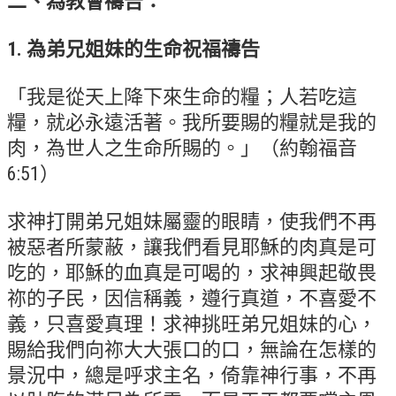
二、
為教會禱告：
青少牧區活動影音
1. 為弟兄姐妹的生命祝福禱告
社青牧區
「我是從天上降下來生命的糧；人若吃這
大社青小組
糧，就必永遠活著。我所要賜的糧就是我的
真言小組
肉，為世人之生命所賜的。」（約翰福音
滿溢小組
6:51）
新婦小組
求神打開弟兄姐妹屬靈的眼睛，使我們不再
成人牧區
被惡者所蒙蔽，讓我們看見耶穌的肉真是可
和平小組
吃的，耶穌的血真是可喝的，求神興起敬畏
良善小組
祢的子民，因信稱義，遵行真道，不喜愛不
義，只喜愛真理！求神挑旺弟兄姐妹的心，
溫柔小組
賜給我們向祢大大張口的口，無論在怎樣的
大安小組
景況中，總是呼求主名，倚靠神行事，不再
上騰小組