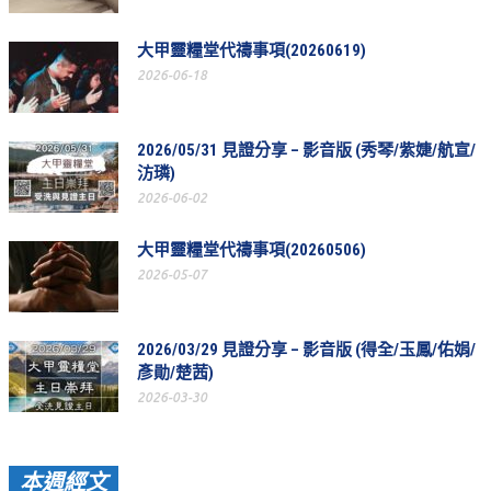
愛加倍活動相簿
大甲靈糧堂代禱事項(20260619)
課後陪讀班資訊
2026-06-18
陪讀班活動相簿
2026/05/31 見證分享 – 影音版 (秀琴/紫婕/航宣/
網站連結
汸璘)
2026-06-02
大甲靈糧堂 FB粉絲專頁
台北靈糧堂 官方網站
大甲靈糧堂代禱事項(20260506)
2026-05-07
讚美之泉 YOUTUBE 頻道
聖經 和合本
2026/03/29 見證分享 – 影音版 (得全/玉鳳/佑娟/
每日研經釋義
彥勛/楚茜)
2026-03-30
信望愛全球資訊網
蒲公英希望基金會
本週經文
好消息衛星電視台