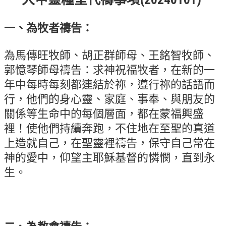
錯誤回報
一、為牧者禱告：
分堂
苑裡靈糧堂
為馬傳旺牧師、胡正群師母、王銘智牧師、
主日及見證
郭憶琴師母禱告：求神祝福牧者，在新的一
年中每時每刻都連結於祢，遵行祢的話語而
主日信息
行，他們的身心靈、家庭、事奉、與朋友的
特會信息
關係等生命中的每個層面，都在蒙福興盛
裡！使他們持續奔跑，不住地在至聖的真道
每週經句
上造就自己，在聖靈裡禱告，保守自己常在
見證分享
神的愛中，仰望主耶穌基督的憐憫，直到永
聚會小組
生。
兒童主日學
兒童主日學活動影音
青少年牧區