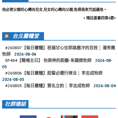
基督教今日報
他必使父親的心轉向兒女,兒女的心轉向父親,免得我來咒詛遍地。
< 瑪拉基書四章6節>
基督教論壇報
豐盛國際事工 – AIM
台北靈糧堂
作伙來聽上帝的話
#260807【每日靈糧】祝福甘心住耶路撒冷的百姓 │ 潘秀霞
牧師
2026-08-06
EP404【職場主日】 你與神的距離-朱國樑牧師
2026-08-
05
#260806【每日靈糧】起誓必遵行律法 │ 李志成牧師
2026-08-05
#260805【每日靈糧】簽名立約 │ 李志成牧師
2026-08-04
社群連結