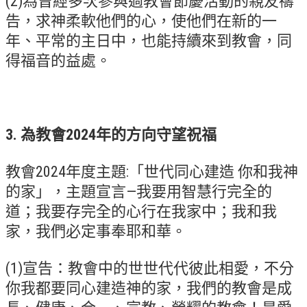
(2)為曾經多次參與過教會節慶活動的親友禱
活動相簿
告，求神柔軟他們的心，使他們在新的一
年、平常的主日中，也能持續來到教會，同
聚會剪影
得福音的益處。
聚會剪影_2026年
聚會剪影_2025年
聚會剪影_2024年
3. 為教會2024年的方向守望祝福
聚會剪影_2023年
教會2024年度主題:「世代同心建造 你和我神
聚會剪影_2022年
的家」，主題宣言—我要用智慧行完全的
聚會剪影_2021年
道；我要存完全的心行在我家中；我和我
聚會剪影_2020年
家，我們必定事奉耶和華。
聚會剪影_2019年
(1)宣告：教會中的世世代代彼此相愛，不分
聚會剪影_2018年
你我都要同心建造神的家，我們的教會是成
聚會剪影_2017年