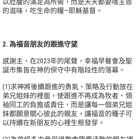
以肚腹的滿足為所需，而是天天都要嚐主恩
的滋味，吃生命的糧—耶穌基督。
松柏牧區
旺得福小組
禱告守望
2. 為福音朋友的跟進守望
教會代禱
感謝主，在2023年的尾聲，幸福早餐會及聖
小組代禱
誕市集皆在神的保守中有階段性的落幕。
其他代禱
我要代禱
(1)求神將後續跟進的勇氣、策略及行動放在
弟兄姐妹的裡面，使跟進不再成為牧者、領
會友服務
袖同工的負擔或責任，而是讓每一個弟兄姐
裝備課程
妹都願意關心彼此的親友，讓福音的種子可
靈修進度
以持續在新朋友的心裡生根發芽。
主日服事表