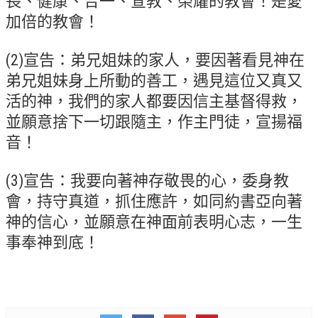
長、健康、合一、宣教、榮耀的教會！是愛
聚會剪影_2016年
加倍的教會！
聚會剪影_2015年
(2)宣告：弟兄姐妹的家人，要因著看見神在
聚會剪影_2014年
弟兄姐妹身上所動的善工，遇見這位又真又
聚會剪影_2013年
活的神，我們的家人都要因信主基督得救，
並願意捨下一切跟隨主，作主門徒，宣揚福
教會節慶
音！
教會節慶_2026年
教會節慶_2025年
(3)宣告：我要向著神存敬畏的心，委身教
會，持守真道，抓住應許，如同約書亞向著
教會節慶_2024年
神的信心，並願意在神面前表明心志，一生
教會節慶_2023年
事奉神到底！
教會節慶_2022年
教會節慶_2021年
教會節慶_2020年