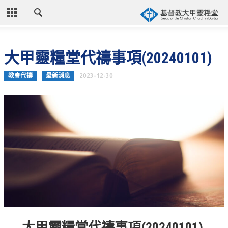
CLOSE
首頁
大甲靈糧堂代禱事項(20240101)
關於教會
教會代禱
最新消息
2023-12-30
教會歷史
教會異象
信仰立場
年度目標
牧師的話
聚會時間
奉獻資訊
聯絡我們
大甲靈糧堂代禱事項(20240101)