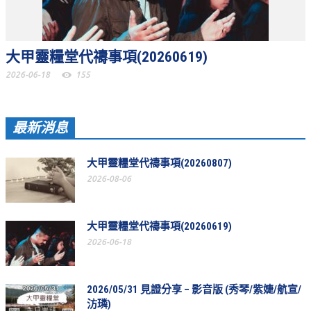
松柏牧區
旺得福小組
大甲靈糧堂代禱事項(20260619)
2026-06-18
155
禱告守望
教會代禱
最新消息
小組代禱
其他代禱
大甲靈糧堂代禱事項(20260807)
2026-08-06
我要代禱
會友服務
大甲靈糧堂代禱事項(20260619)
2026-06-18
裝備課程
靈修進度
2026/05/31 見證分享 – 影音版 (秀琴/紫婕/航宣/
主日服事表
汸璘)