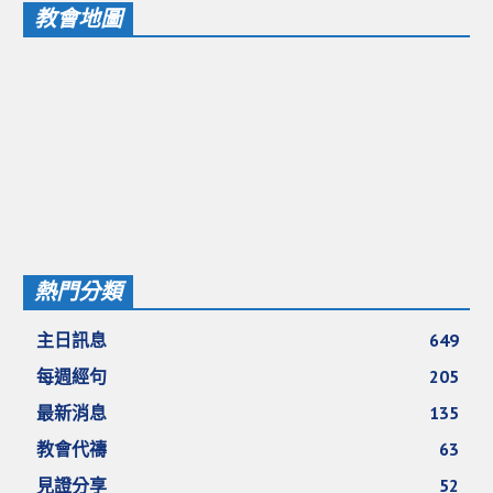
教會地圖
愛加倍活動相簿
課後陪讀班資訊
陪讀班活動相簿
網站連結
大甲靈糧堂 FB粉絲專頁
台北靈糧堂 官方網站
讚美之泉 YOUTUBE 頻道
熱門分類
聖經 和合本
主日訊息
649
每日研經釋義
每週經句
205
信望愛全球資訊網
最新消息
135
教會代禱
63
蒲公英希望基金會
見證分享
52
好消息衛星電視台