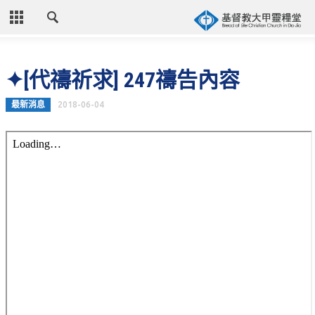
CLOSE
首頁
✦[代禱祈求] 247禱告內容
關於教會
最新消息
2018-06-04
教會歷史
教會異象
信仰立場
年度目標
牧師的話
聚會時間
奉獻資訊
聯絡我們