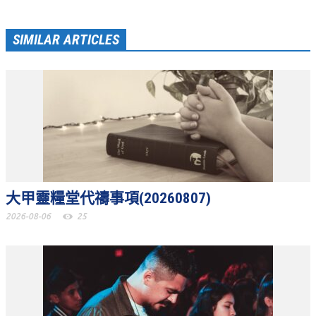
青少牧區活動影音
SIMILAR ARTICLES
社青牧區
大社青小組
真言小組
滿溢小組
新婦小組
成人牧區
大甲靈糧堂代禱事項(20260807)
和平小組
2026-08-06
25
良善小組
溫柔小組
大安小組
上騰小組