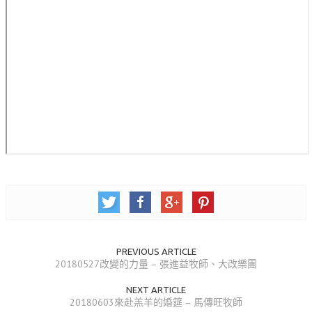
錯誤回報
分堂
苑裡靈糧堂
主日及見證
主日信息
特會信息
每週經句
見證分享
聚會小組
PREVIOUS ARTICLE
兒童主日學
20180527改變的力量 – 張進益牧師、大改樂團
兒童主日學活動影音
NEXT ARTICLE
20180603來赴羔羊的婚筵 – 馬傳旺牧師
青少年牧區