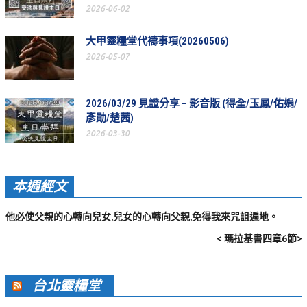
2026-06-02
活動相簿
大甲靈糧堂代禱事項(20260506)
聚會剪影
2026-05-07
聚會剪影_2026年
聚會剪影_2025年
2026/03/29 見證分享 – 影音版 (得全/玉鳳/佑娟/
彥勛/楚茜)
聚會剪影_2024年
2026-03-30
聚會剪影_2023年
聚會剪影_2022年
本週經文
聚會剪影_2021年
他必使父親的心轉向兒女,兒女的心轉向父親,免得我來咒詛遍地。
聚會剪影_2020年
< 瑪拉基書四章6節>
聚會剪影_2019年
聚會剪影_2018年
台北靈糧堂
聚會剪影_2017年