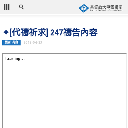
CLOSE
首頁
✦[代禱祈求] 247禱告內容
關於教會
最新消息
2018-04-23
教會歷史
教會異象
信仰立場
年度目標
牧師的話
聚會時間
奉獻資訊
聯絡我們