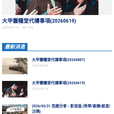
松柏牧區
旺得福小組
大甲靈糧堂代禱事項(20260619)
2026-06-18
155
禱告守望
教會代禱
最新消息
小組代禱
其他代禱
大甲靈糧堂代禱事項(20260807)
2026-08-06
我要代禱
會友服務
大甲靈糧堂代禱事項(20260619)
2026-06-18
裝備課程
靈修進度
2026/05/31 見證分享 – 影音版 (秀琴/紫婕/航宣/
主日服事表
汸璘)