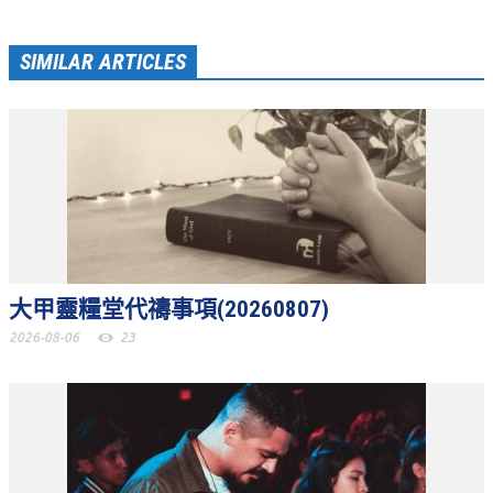
青少牧區活動影音
SIMILAR ARTICLES
社青牧區
大社青小組
真言小組
滿溢小組
新婦小組
成人牧區
大甲靈糧堂代禱事項(20260807)
和平小組
2026-08-06
23
良善小組
溫柔小組
大安小組
上騰小組