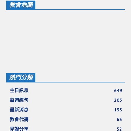
教會地圖
愛加倍活動相簿
課後陪讀班資訊
陪讀班活動相簿
網站連結
大甲靈糧堂 FB粉絲專頁
台北靈糧堂 官方網站
讚美之泉 YOUTUBE 頻道
熱門分類
聖經 和合本
主日訊息
649
每日研經釋義
每週經句
205
信望愛全球資訊網
最新消息
135
教會代禱
63
蒲公英希望基金會
見證分享
52
好消息衛星電視台