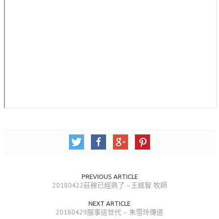
錯誤回報
分堂
苑裡靈糧堂
主日及見證
主日信息
特會信息
每週經句
見證分享
聚會小組
PREVIOUS ARTICLE
兒童主日學
20180422莊稼已經熟了 –王銘智 牧師
兒童主日學活動影音
NEXT ARTICLE
20180429服事這世代 – 朱雪玲傳道
青少年牧區