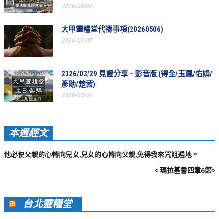
2026-06-02
活動相簿
大甲靈糧堂代禱事項(20260506)
聚會剪影
2026-05-07
聚會剪影_2026年
聚會剪影_2025年
2026/03/29 見證分享 – 影音版 (得全/玉鳳/佑娟/
彥勛/楚茜)
聚會剪影_2024年
2026-03-30
聚會剪影_2023年
聚會剪影_2022年
本週經文
聚會剪影_2021年
他必使父親的心轉向兒女,兒女的心轉向父親,免得我來咒詛遍地。
聚會剪影_2020年
< 瑪拉基書四章6節>
聚會剪影_2019年
聚會剪影_2018年
台北靈糧堂
聚會剪影_2017年