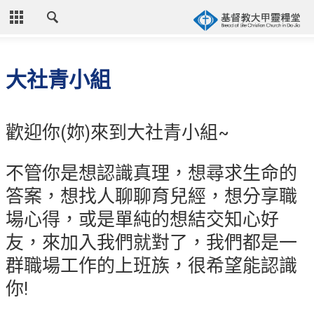
CLOSE
首頁
大社青小組
關於教會
教會歷史
歡迎你(妳)來到大社青小組~
教會異象
不管你是想認識真理，想尋求生命的
信仰立場
答案，想找人聊聊育兒經，想分享職
年度目標
場心得，或是單純的想結交知心好
牧師的話
友，來加入我們就對了，我們都是一
聚會時間
群職場工作的上班族，很希望能認識
奉獻資訊
你!
聯絡我們