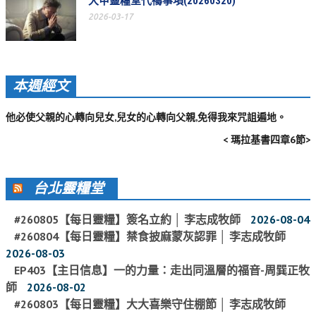
大甲靈糧堂代禱事項(20260320)
2026-03-17
松柏牧區
旺得福小組
禱告守望
本週經文
教會代禱
他必使父親的心轉向兒女,兒女的心轉向父親,免得我來咒詛遍地。
小組代禱
< 瑪拉基書四章6節>
其他代禱
台北靈糧堂
我要代禱
#260805【每日靈糧】簽名立約 │ 李志成牧師
2026-08-04
會友服務
#260804【每日靈糧】禁食披麻蒙灰認罪 │ 李志成牧師
裝備課程
2026-08-03
EP403【主日信息】一的力量：走出同溫層的福音-周巽正牧
靈修進度
師
2026-08-02
主日服事表
#260803【每日靈糧】大大喜樂守住棚節 │ 李志成牧師