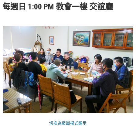
每週日 1:00 PM 教會一樓 交誼廳
錯誤回報
分堂
苑裡靈糧堂
主日及見證
主日信息
特會信息
每週經句
見證分享
聚會小組
兒童主日學
切換為縮圖模式顯示
兒童主日學活動影音
青少年牧區