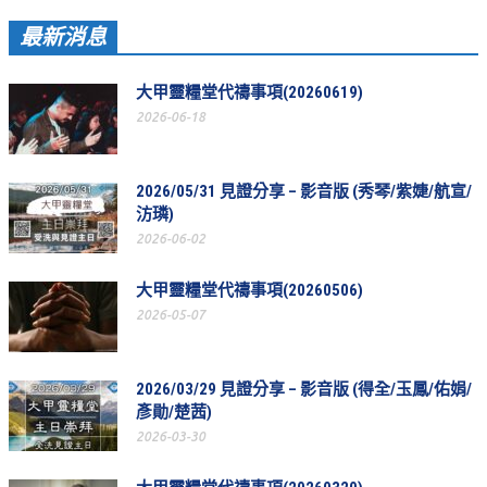
最新消息
青少牧區活動影音
社青牧區
大甲靈糧堂代禱事項(20260619)
2026-06-18
大社青小組
真言小組
2026/05/31 見證分享 – 影音版 (秀琴/紫婕/航宣/
滿溢小組
汸璘)
2026-06-02
新婦小組
成人牧區
大甲靈糧堂代禱事項(20260506)
2026-05-07
和平小組
良善小組
2026/03/29 見證分享 – 影音版 (得全/玉鳳/佑娟/
溫柔小組
彥勛/楚茜)
2026-03-30
大安小組
上騰小組