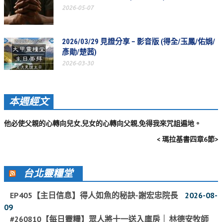
2026-05-07
松柏牧區
旺得福小組
2026/03/29 見證分享 – 影音版 (得全/玉鳳/佑娟/
彥勛/楚茜)
禱告守望
2026-03-30
教會代禱
小組代禱
本週經文
其他代禱
他必使父親的心轉向兒女,兒女的心轉向父親,免得我來咒詛遍地。
我要代禱
< 瑪拉基書四章6節>
會友服務
台北靈糧堂
裝備課程
靈修進度
EP405【主日信息】得人如魚的秘訣-謝宏忠院長
2026-08-
09
主日服事表
#260810【每日靈糧】眾人將十一送入庫房 │ 林德安牧師