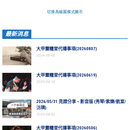
青少牧區活動影音
切換為縮圖模式顯示
社青牧區
大社青小組
最新消息
真言小組
大甲靈糧堂代禱事項(20260807)
滿溢小組
2026-08-06
新婦小組
大甲靈糧堂代禱事項(20260619)
成人牧區
2026-06-18
和平小組
良善小組
2026/05/31 見證分享 – 影音版 (秀琴/紫婕/航宣/
溫柔小組
汸璘)
2026-06-02
大安小組
大甲靈糧堂代禱事項(20260506)
上騰小組