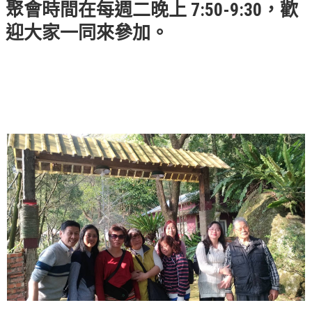
聚會時間在每週二晚上 7:50-9:30，歡
錯誤回報
迎大家一同來參加。
分堂
苑裡靈糧堂
主日及見證
主日信息
特會信息
每週經句
見證分享
聚會小組
兒童主日學
兒童主日學活動影音
青少年牧區