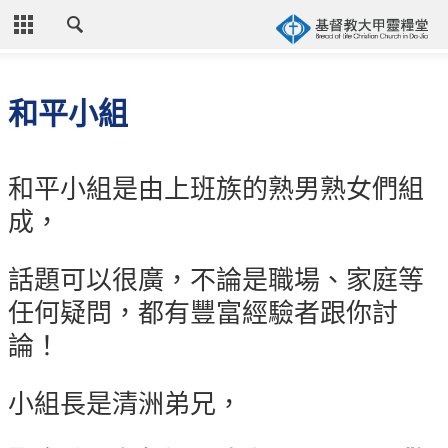
CLOSE
首頁
和平小組
關於教會
教會歷史
和平小組是由上班族的熟男熟女們組
教會異象
成，
信仰立場
話題可以很廣，不論是職場、家庭等
年度目標
任何疑問，都有豐富經驗者跟你討
牧師的話
論！
聚會時間
奉獻資訊
小組長是清洲弟兄，
聯絡我們